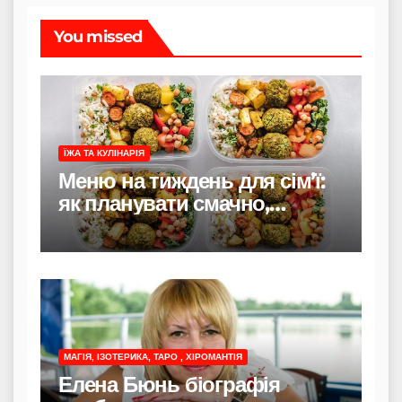
You missed
ЇЖА ТА КУЛІНАРІЯ
Меню на тиждень для сім’ї:
як планувати смачно,
економно і без стресу
МАГІЯ, ІЗОТЕРИКА, ТАРО , ХІРОМАНТІЯ
Елена Бюнь біографія