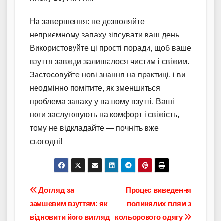
На завершення: не дозволяйте
неприємному запаху зіпсувати ваш день.
Використовуйте ці прості поради, щоб ваше
взуття завжди залишалося чистим і свіжим.
Застосовуйте нові знання на практиці, і ви
неодмінно помітите, як зменшиться
проблема запаху у вашому взутті. Ваші
ноги заслуговують на комфорт і свіжість,
тому не відкладайте — почніть вже
сьогодні!
Навігація
Догляд за
Процес виведення
замшевим взуттям: як
полинялих плям з
записів
відновити його вигляд
кольорового одягу