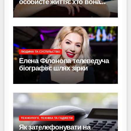
особисте життя: хто вона
насправді
ЛЮДИНА ТА СУСПІЛЬСТВО
Елена Філонова телеведуча
біографія: шлях зірки
ТЕХНОЛОГІЇ, ТЕХНІКА ТА ГАДЖЕТИ
Як зателефонувати на