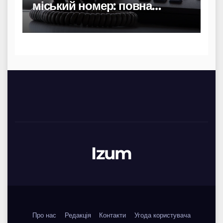
міський номер: повна
інструкція
Izum
Про нас
Редакція
Контакти
Угода користувача