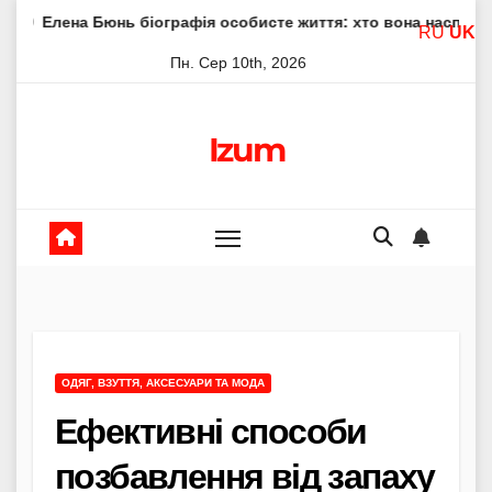
Skip
ь біографія особисте життя: хто вона насправді
Елена 
RU
UK
to
Пн. Сер 10th, 2026
content
Izum
ОДЯГ, ВЗУТТЯ, АКСЕСУАРИ ТА МОДА
Ефективні способи
позбавлення від запаху