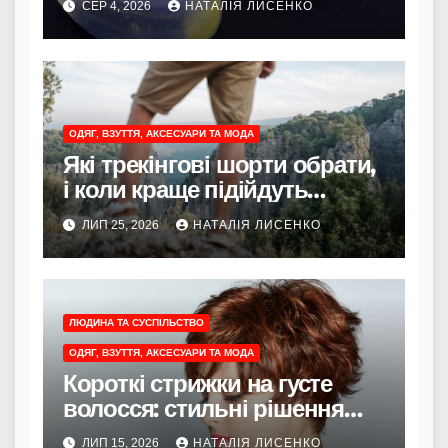
СЕР 4, 2026
НАТАЛІЯ ЛИСЕНКО
ОДЯГ, ВЗУТТЯ, АКСЕСУАРИ ТА МОДА
Які трекінгові шорти обрати,
і коли краще підійдуть
трекінгові штани?
ЛИП 25, 2026
НАТАЛІЯ ЛИСЕНКО
ЛЮДИНА ТА СУСПІЛЬСТВО
ОДЯГ, ВЗУТТЯ, АКСЕСУАРИ ТА МОДА
Короткі стрижки на густе
волосся: стильні рішення
для легкості та об’єму
ЛИП 15, 2026
НАТАЛІЯ ЛИСЕНКО