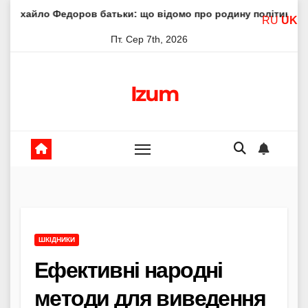
Skip
оров батьки: що відомо про родину політика
Молитва п
RU
UK
to
Пт. Сер 7th, 2026
content
Izum
ШКІДНИКИ
Ефективні народні
методи для виведення