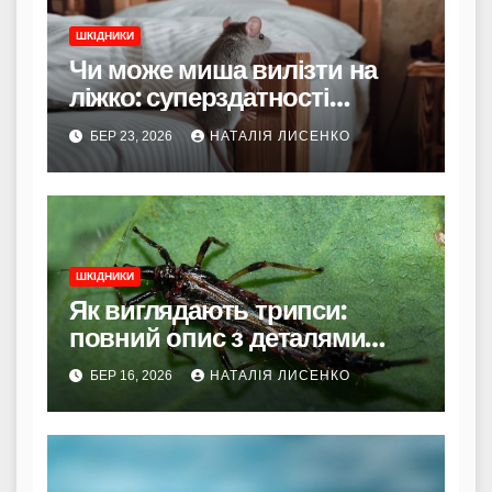
ШКІДНИКИ
Чи може миша вилізти на
ліжко: суперздатності
гризуна та як убезпечити сон
БЕР 23, 2026
НАТАЛІЯ ЛИСЕНКО
ШКІДНИКИ
Як виглядають трипси:
повний опис з деталями
морфології
БЕР 16, 2026
НАТАЛІЯ ЛИСЕНКО