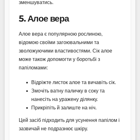
зменшуватись.
5. Алое вера
Алое вера є популярною рослиною,
відомою своїми загоювальними та
зволожуючими властивостями. Сік алое
може також допомогти у боротьбі з
папіломами:
Відріжте листок алое та вичавіть сік.
Змочіть ватну паличку в соку та
нанесіть на уражену ділянку.
Прикріпіть й залиште на ніч.
Цей засіб підходить для усунення папілом і
зазвичай не подразнює шкіру.