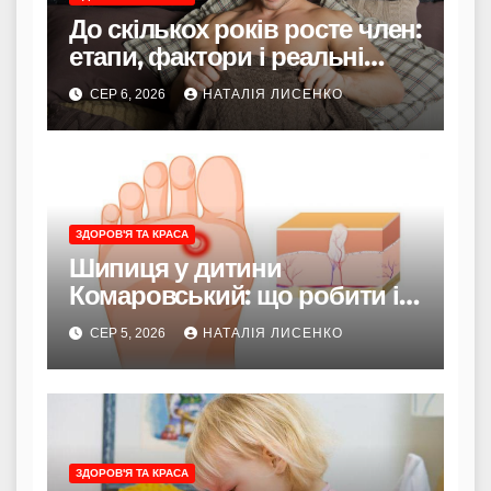
До скількох років росте член:
етапи, фактори і реальні
терміни
СЕР 6, 2026
НАТАЛІЯ ЛИСЕНКО
ЗДОРОВ'Я ТА КРАСА
Шипиця у дитини
Комаровський: що робити і
коли турбуватися
СЕР 5, 2026
НАТАЛІЯ ЛИСЕНКО
ЗДОРОВ'Я ТА КРАСА