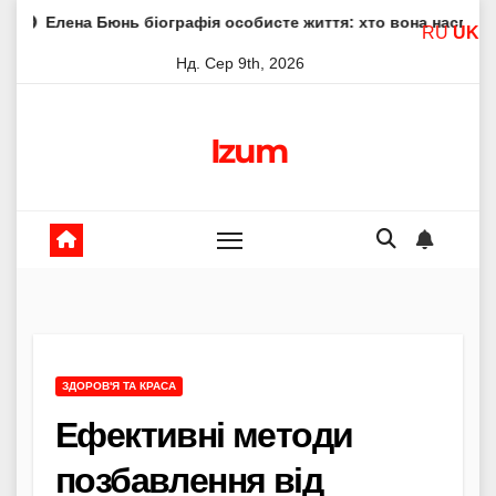
Skip
Бюнь біографія особисте життя: хто вона насправді
Елен
RU
UK
to
Нд. Сер 9th, 2026
content
Izum
ЗДОРОВ'Я ТА КРАСА
Ефективні методи
позбавлення від