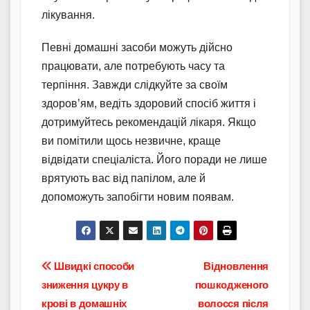
лікування.
Певні домашні засоби можуть дійсно
працювати, але потребують часу та
терпіння. Завжди слідкуйте за своїм
здоров’ям, ведіть здоровий спосіб життя і
дотримуйтесь рекомендацій лікаря. Якщо
ви помітили щось незвичне, краще
відвідати спеціаліста. Його поради не лише
врятують вас від папілом, але й
допоможуть запобігти новим появам.
Навігація
Швидкі способи
Відновлення
зниження цукру в
пошкодженого
записів
крові в домашніх
волосся після