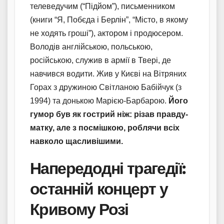
телеведучим (“Підйом”), письменником
(книги “Я, Побєда і Берлін”, “Місто, в якому
не ходять гроші”), актором і продюсером.
Володів англійською, польською,
російською, служив в армії в Твері, де
навчився водити. Жив у Києві на Вітряних
Горах з дружиною Світланою Бабійчук (з
1994) та донькою Марією-Барбарою.
Його
гумор був як гострий ніж: різав правду-
матку, але з посмішкою, роблячи всіх
навколо щасливішими.
Напередодні трагедії:
останній концерт у
Кривому Розі