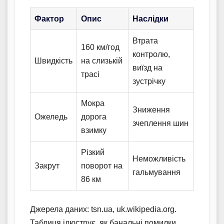
Фактор
Опис
Наслідки
Втрата
160 км/год
контролю,
Швидкість
на слизькій
виїзд на
трасі
зустрічку
Мокра
Зниження
Ожеледь
дорога
зчеплення шин
взимку
Різкий
Неможливість
Закрут
поворот на
гальмування
86 км
Джерела даних: tsn.ua, uk.wikipedia.org.
Таблиця ілюструє, як банальні помилки