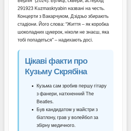
Берлін” (2024). Вулиці, сквери, астероїд
291923 Kuzmaskryabin названі на честь.
Концерти з Вакарчуком, Дзідзьо збирають
стадіони. Його слова: “Життя – як коробка
шоколадних цукерок, ніколи не знаєш, яка
тобі попадеться” – надихають досі.
Цікаві факти про
Кузьму Скрябіна
Кузьма сам зробив першу гітару
з фанери, натхненний The
Beatles.
Був кандидатом у майстри з
біатлону, грав у волейбол за
збірну медичного.