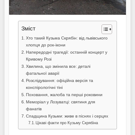
Зміст
Хто такий Кузьма Скрябін: від львівського
хлопця до рок-ікони
Напередодні трагедії: останній концерт у
Кривому Розі
Хвилина, що змінила все: деталі
фатальної аварії
Розслідування: офіційна версія та
конспірологічні тіні
Поховання, жалоба та перші роковини
Меморіал у Лозуватці: святиня для
фанатів
Спадщина Кузьми: живе в піснях і серцях
Цікаві факти про Кузьму Скрябіна