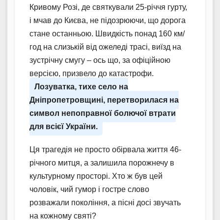
Кривому Розі, де святкували 25-річчя гурту,
і мчав до Києва, не підозрюючи, що дорога
стане останньою. Швидкість понад 160 км/
год на слизькій від ожеледі трасі, виїзд на
зустрічну смугу – ось що, за офіційною
версією, призвело до катастрофи.
Лозуватка, тихе село на
Дніпропетровщині, перетворилася на
символ непоправної болючої втрати
для всієї України.
Ця трагедія не просто обірвала життя 46-
річного митця, а залишила порожнечу в
культурному просторі. Хто ж був цей
чоловік, чий гумор і гостре слово
розважали покоління, а пісні досі звучать
на кожному святі?