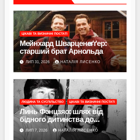
ЦІКАВІ ТА ВИЗНАЧНІ ПОСТАТІ
Мейнхард Шварценеґґер:
старший брат Арнольда
ЛИП 31, 2026
НАТАЛІЯ ЛИСЕНКО
ЛЮДИНА ТА СУСПІЛЬСТВО
ЦІКАВІ ТА ВИЗНАЧНІ ПОСТАТІ
Линь Фэнцзяо: шлях від
бідного дитинства до
легенди тайванського кіно та
ЛИП 7, 2026
НАТАЛІЯ ЛИСЕНКО
тихої опори для Джеки Чана