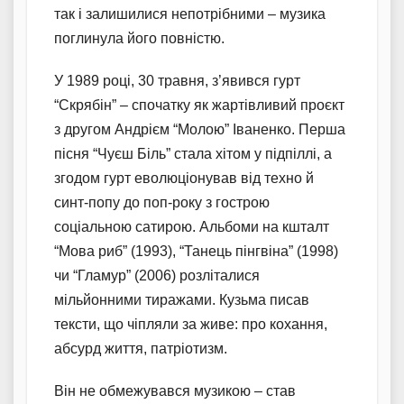
так і залишилися непотрібними – музика
поглинула його повністю.
У 1989 році, 30 травня, з’явився гурт
“Скрябін” – спочатку як жартівливий проєкт
з другом Андрієм “Молою” Іваненко. Перша
пісня “Чуєш Біль” стала хітом у підпіллі, а
згодом гурт еволюціонував від техно й
синт-попу до поп-року з гострою
соціальною сатирою. Альбоми на кшталт
“Мова риб” (1993), “Танець пінгвіна” (1998)
чи “Гламур” (2006) розліталися
мільйонними тиражами. Кузьма писав
тексти, що чіпляли за живе: про кохання,
абсурд життя, патріотизм.
Він не обмежувався музикою – став