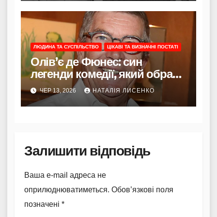
ЛЮДИНА ТА СУСПІЛЬСТВО
ЦІКАВІ ТА ВИЗНАЧНІ ПОСТАТІ
Олів’є де Фюнес: син
легенди комедії, який обрав
небо замість софітів
ЧЕР 13, 2026
НАТАЛІЯ ЛИСЕНКО
Залишити відповідь
Ваша e-mail адреса не
оприлюднюватиметься.
Обов’язкові поля
позначені
*