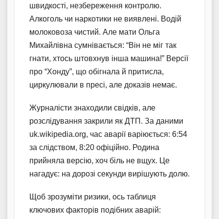
швидкості, незбереження контролю.
Алкоголь чи наркотики не виявлені. Водій
молоковоза чистий. Але мати Ольга
Михайлівна сумнівається: “Він не міг так
гнати, хтось штовхнув інша машина!” Версії
про “Хонду”, що обігнала й притисла,
циркулювали в пресі, але доказів немає.
Журналісти знаходили свідків, але
розслідування закрили як ДТП. За даними
uk.wikipedia.org, час аварії варіюється: 6:54
за слідством, 8:20 офіційно. Родина
прийняла версію, хоч біль не вщух. Це
нагадує: на дорозі секунди вирішують долю.
Щоб зрозуміти ризики, ось таблиця
ключових факторів подібних аварій: