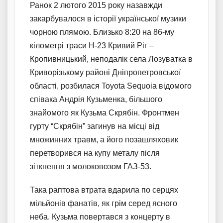
Ранок 2 лютого 2015 року назавжди
закарбувалося в історії української музики
чорною плямою. Близько 8:20 на 86-му
кілометрі траси Н-23 Кривий Ріг –
Кропивницький, неподалік села Лозуватка в
Криворізькому районі Дніпропетровської
області, розбилася Toyota Sequoia відомого
співака Андрія Кузьменка, більшого
знайомого як Кузьма Скрябін. Фронтмен
гурту “Скрябін” загинув на місці від
множинних травм, а його позашляховик
перетворився на купу металу після
зіткнення з молоковозом ГАЗ-53.
Така раптова втрата вдарила по серцях
мільйонів фанатів, як грім серед ясного
неба. Кузьма повертався з концерту в