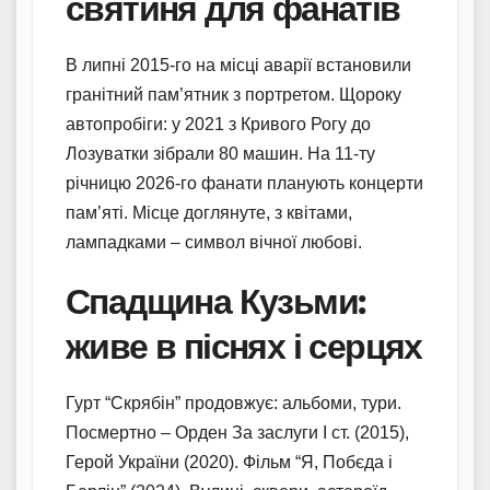
святиня для фанатів
В липні 2015-го на місці аварії встановили
гранітний пам’ятник з портретом. Щороку
автопробіги: у 2021 з Кривого Рогу до
Лозуватки зібрали 80 машин. На 11-ту
річницю 2026-го фанати планують концерти
пам’яті. Місце доглянуте, з квітами,
лампадками – символ вічної любові.
Спадщина Кузьми:
живе в піснях і серцях
Гурт “Скрябін” продовжує: альбоми, тури.
Посмертно – Орден За заслуги І ст. (2015),
Герой України (2020). Фільм “Я, Побєда і