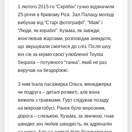
1 лютого 2015-го “Скрябін” гучно відзначили
25-річчя в Кривому Розі. Зал Палацу молоді
вибухав від “Старі фотографії”, “Мам” і
“Люди, як кораблі”. Кузьма, як завжди,
жонглював жартами, розповідав анекдоти,
що змушували сміятися до сліз. Після шоу
він сів за кермо своєї улюбленої Toyota
Sequoia – потужного “танка”, який не раз
виручав на бездоріжжі.
З ним їхала пасажирка Ольга, менеджерка
чи подруга – деталі розмиті, але вона
вижила з травмами. Гурт слідував позаду
на мікроавтобусі. Ранок було морозним,
дорога – слизькою. Кузьма, за звичкою, гнав
швидко: він любив швидкість, як адреналін
на сцені. Але на закруті біля Лозуватки все