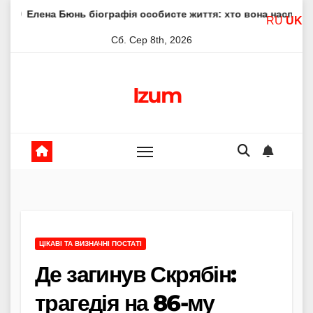
Skip
нь біографія особисте життя: хто вона насправді
Елена 
RU
UK
to
Сб. Сер 8th, 2026
content
Izum
ЦІКАВІ ТА ВИЗНАЧНІ ПОСТАТІ
Де загинув Скрябін:
трагедія на 86-му