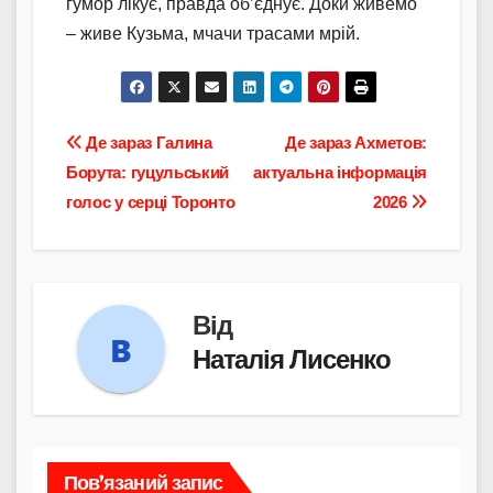
гумор лікує, правда об’єднує. Доки живемо
– живе Кузьма, мчачи трасами мрій.
Навігація
Де зараз Галина
Де зараз Ахметов:
Борутa: гуцульський
актуальна інформація
записів
голос у серці Торонто
2026
Від
Наталія Лисенко
Пов’язаний запис