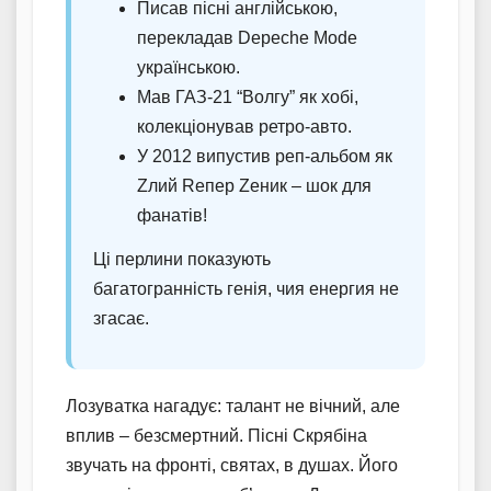
Писав пісні англійською,
перекладав Depeche Mode
українською.
Мав ГАЗ-21 “Волгу” як хобі,
колекціонував ретро-авто.
У 2012 випустив реп-альбом як
Zлий Rепер Zеник – шок для
фанатів!
Ці перлини показують
багатогранність генія, чия енергия не
згасає.
Лозуватка нагадує: талант не вічний, але
вплив – безсмертний. Пісні Скрябіна
звучать на фронті, святах, в душах. Його