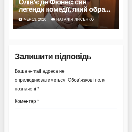
Олів’є де Фюнес: син
легенди комедії, який обрав
небо замість софітів
ЧЕР 13, 2026
НАТАЛІЯ ЛИСЕНКО
Залишити відповідь
Ваша e-mail адреса не
оприлюднюватиметься.
Обов’язкові поля
позначені
*
Коментар
*