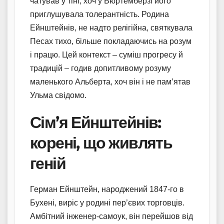
чатував у тіні, хоч у Вюртемберзі його
приглушувала толерантність. Родина
Ейнштейнів, не надто релігійна, святкувала
Песах тихо, більше покладаючись на розум
і працю. Цей контекст – суміш прогресу й
традицій – годив допитливому розуму
маленького Альберта, хоч він і не пам’ятав
Ульма свідомо.
Сім’я Ейнштейнів:
корені, що живлять
геній
Герман Ейнштейн, народжений 1847-го в
Бухені, виріс у родині пер’євих торговців.
Амбітний інженер-самоук, він перейшов від