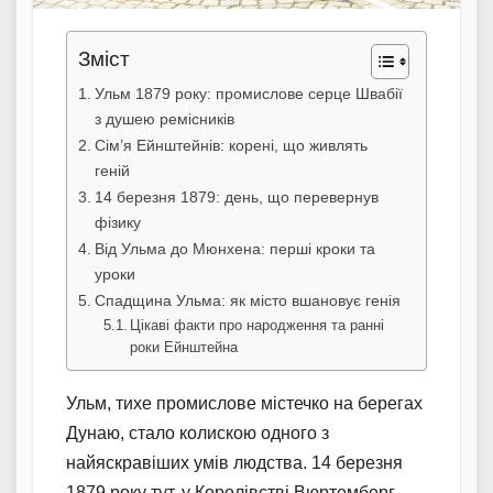
Зміст
Ульм 1879 року: промислове серце Швабії
з душею ремісників
Сім’я Ейнштейнів: корені, що живлять
геній
14 березня 1879: день, що перевернув
фізику
Від Ульма до Мюнхена: перші кроки та
уроки
Спадщина Ульма: як місто вшановує генія
Цікаві факти про народження та ранні
роки Ейнштейна
Ульм, тихе промислове містечко на берегах
Дунаю, стало колискою одного з
найяскравіших умів людства. 14 березня
1879 року тут, у Королівстві Вюртемберг