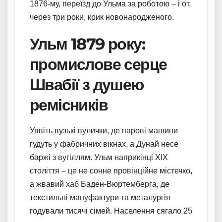
1876-му, переїзд до Ульма за роботою – і от,
через три роки, крик новонародженого.
Ульм 1879 року:
промислове серце
Швабії з душею
ремісників
Уявіть вузькі вулички, де парові машини
гудуть у фабричних вікнах, а Дунай несе
баржі з вугіллям. Ульм наприкінці XIX
століття – це не сонне провінційне містечко,
а жвавий хаб Баден-Вюртемберга, де
текстильні мануфактури та металургія
годували тисячі сімей. Населення сягало 25