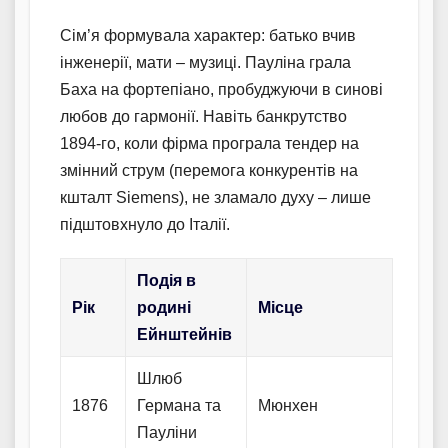
Сім’я формувала характер: батько вчив
інженерії, мати – музиці. Пауліна грала
Баха на фортепіано, пробуджуючи в синові
любов до гармонії. Навіть банкрутство
1894-го, коли фірма програла тендер на
змінний струм (перемога конкурентів на
кшталт Siemens), не зламало духу – лише
підштовхнуло до Італії.
Подія в
Рік
родині
Місце
Ейнштейнів
Шлюб
1876
Германа та
Мюнхен
Пауліни