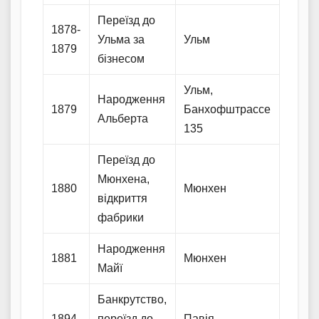
Переїзд до
1878-
Ульма за
Ульм
1879
бізнесом
Ульм,
Народження
1879
Банхофштрассе
Альберта
135
Переїзд до
Мюнхена,
1880
Мюнхен
відкриття
фабрики
Народження
1881
Мюнхен
Майї
Банкрутство,
1894
переїзд до
Павія