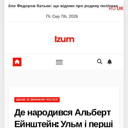
Skip
ов батьки: що відомо про родину політика
Молитва пре
RU
UK
to
Пт. Сер 7th, 2026
content
Izum
ЦІКАВІ ТА ВИЗНАЧНІ ПОСТАТІ
Де народився Альберт
Ейнштейн: Ульм і перші