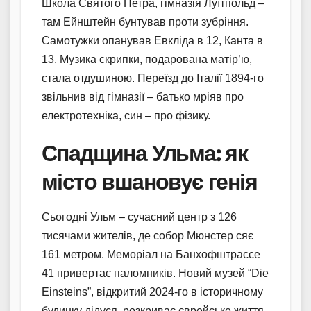
Школа Святого Петра, гімназія Луїтпольд –
там Ейнштейн бунтував проти зубріння.
Самотужки опанував Евкліда в 12, Канта в
13. Музика скрипки, подарована матір’ю,
стала отдушиною. Переїзд до Італії 1894-го
звільнив від гімназії – батько мріяв про
електротехніка, син – про фізику.
Спадщина Ульма: як
місто вшановує генія
Сьогодні Ульм – сучасний центр з 126
тисячами жителів, де собор Мюнстер сяє
161 метром. Меморіал на Банхофштрассе
41 привертає паломників. Новий музей “Die
Einsteins”, відкритий 2024-го в історичному
будинку дідуся, розкриває єврейське життя