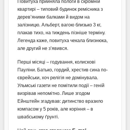
Повитуха прийняла пологи в скромній
квартирі – типовий будинок ремісника з
дерев’яними балками й видом на
залізницю. Альберт, вагою близько 3 кг,
плакав тихо, на тиждень пізніше терміну.
Легенда каже, повитуха чекала близнюка,
але другий не з’явився.
Перші місяці – годування, колискові
Пауліни. Батько, гордий, хрестив сина по-
єврейськи, хоч релігія не домінувала.
Ульмські газети не помітили події – геній
визрівав непомітно. Лише згодом
Ейнштейн згадував: дитинство вразило
компасом у 5 років, але коріння – в
швабському ґрунті.