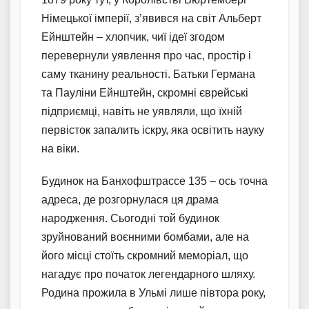
Німецької імперії, з’явився на світ Альберт
Ейнштейн – хлопчик, чиї ідеї згодом
перевернули уявлення про час, простір і
саму тканину реальності. Батьки Германа
та Пауліни Ейнштейн, скромні єврейські
підприємці, навіть не уявляли, що їхній
первісток запалить іскру, яка освітить науку
на віки.
Будинок на Банхофштрассе 135 – ось точна
адреса, де розгорнулася ця драма
народження. Сьогодні той будинок
зруйнований воєнними бомбами, але на
його місці стоїть скромний меморіал, що
нагадує про початок легендарного шляху.
Родина прожила в Ульмі лише півтора року,