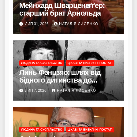
Мейнхард Шварценеґґер:
старший брат Арнольда
ЛИП 31, 2026
НАТАЛІЯ ЛИСЕНКО
ЛЮДИНА ТА СУСПІЛЬСТВО
ЦІКАВІ ТА ВИЗНАЧНІ ПОСТАТІ
Линь Фэнцзяо: шлях від
бідного дитинства до
легенди тайванського кіно та
ЛИП 7, 2026
НАТАЛІЯ ЛИСЕНКО
тихої опори для Джеки Чана
ЛЮДИНА ТА СУСПІЛЬСТВО
ЦІКАВІ ТА ВИЗНАЧНІ ПОСТАТІ