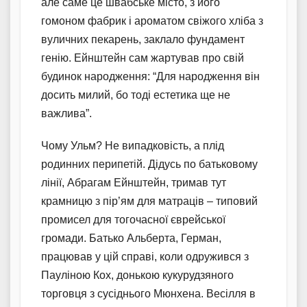
але саме це швабське місто, з його
гомоном фабрик і ароматом свіжого хліба з
вуличних пекарень, заклало фундамент
генію. Ейнштейн сам жартував про свій
будинок народження: “Для народження він
досить милий, бо тоді естетика ще не
важлива”.
Чому Ульм? Не випадковість, а плід
родинних перипетій. Дідусь по батьковому
лінії, Абрагам Ейнштейн, тримав тут
крамницю з пір’ям для матраців – типовий
промисел для тогочасної єврейської
громади. Батько Альберта, Герман,
працював у цій справі, коли одружився з
Пауліною Кох, донькою кукурудзяного
торговця з сусіднього Мюнхена. Весілля в