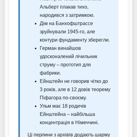
Альберт плакав тихо,
народився з затримкою.
Дім на Банхофштрассе
зруйнували 1945-го, але
контури фундаменту зберегли.
Герман винайшов
удосконалений лічильник
струму – прототип для
фабрики.
Ейнштейн не говорив чітко до
3 років, але в 12 довів теорему
Піфагора по-своєму.
Ульм має 18 родичів
Ейнштейна – найбільша
концентрація в Німеччині.
Ці перлини з архівів додають шарму