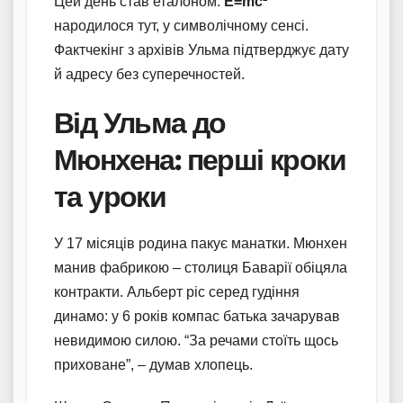
Цей день став еталоном:
E=mc²
народилося тут, у символічному сенсі.
Фактчекінг з архівів Ульма підтверджує дату
й адресу без суперечностей.
Від Ульма до
Мюнхена: перші кроки
та уроки
У 17 місяців родина пакує манатки. Мюнхен
манив фабрикою – столиця Баварії обіцяла
контракти. Альберт ріс серед гудіння
динамо: у 6 років компас батька зачарував
невидимою силою. “За речами стоїть щось
приховане”, – думав хлопець.