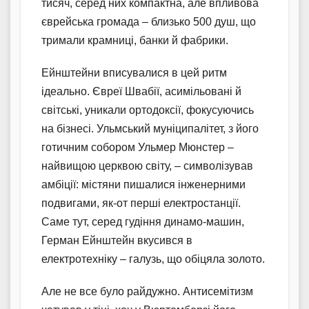
тисяч, серед них компактна, але впливова
єврейська громада – близько 500 душ, що
тримали крамниці, банки й фабрики.
Ейнштейни вписувалися в цей ритм
ідеально. Євреї Швабії, асимільовані й
світські, уникали ортодоксії, фокусуючись
на бізнесі. Ульмський муніципалітет, з його
готичним собором Ульмер Мюнстер –
найвищою церквою світу, – символізував
амбіції: містяни пишалися інженерними
подвигами, як-от перші електростанції.
Саме тут, серед гудіння динамо-машин,
Герман Ейнштейн вкусився в
електротехніку – галузь, що обіцяла золото.
Але не все було райдужно. Антисемітизм