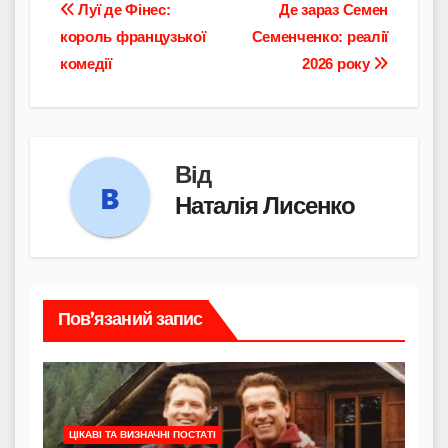
Навігація
Луї де Фінес:
Де зараз Семен
король французької
Семенченко: реалії
записів
комедії
2026 року
Від
Наталія Лисенко
Пов’язаний запис
ЦІКАВІ ТА ВИЗНАЧНІ ПОСТАТІ