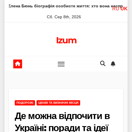
Skip
ь біографія особисте життя: хто вона насправді
Елена Ф
RU
UK
to
Сб. Сер 8th, 2026
content
Izum
ПОДОРОЖІ
ЦІКАВІ ТА ВИЗНАЧНІ МІСЦЯ
Де можна відпочити в
Україні: поради та ідеї