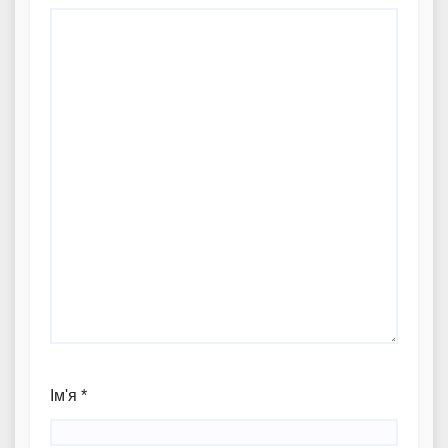
Ім'я
*