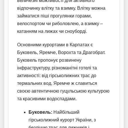
величезні можливості для активного
відпочинку влітку та взимку. Влітку можна
займатися піші прогулянки горами,
велоспортом чи риболовлею, а взимку –
катанням на лижах чи сноуборді.
Основними курортами в Карпатах є
Буковель, Яремче, Ворохта та Драгобрат.
Буковель пропонує розвинену
інфраструктуру, різноманітні готелі та
активності: від гірськолижних трас до
термальних вод. Яремче ж славиться
своєю автентичною гуцульською культурою
та красивими водоспадами.
Буковель:
Найбільший
гірськолижний курорт України, з
безліччю трас для лижників і