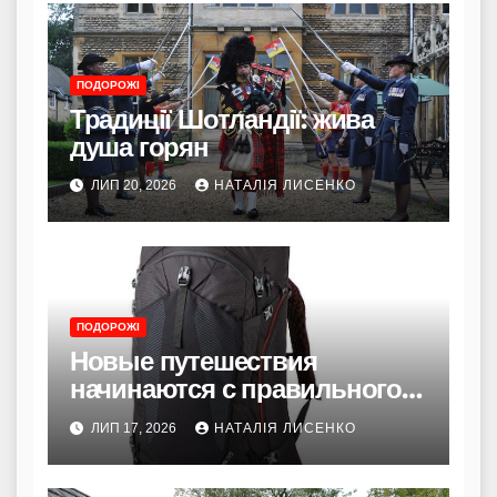
ПОДОРОЖІ
Традиції Шотландії: жива
душа горян
ЛИП 20, 2026
НАТАЛІЯ ЛИСЕНКО
ПОДОРОЖІ
Новые путешествия
начинаются с правильного
рюкзака
ЛИП 17, 2026
НАТАЛІЯ ЛИСЕНКО