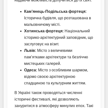
надаючи можливість долучитися до їх свят.
Кам’янець-Подільська фортеця:
Історична будівля, що розташована в
мальовничому місті.
Хотинська фортеця:
Національний
історико-архітектурний заповідник, що
заслуговує на візит.
Львів:
Місто з величевими
пам’ятками архітектури та безліччю
мистецьких галерей.
Одеса:
Місто з особливим шармом,
відомо своєю архітектурною
спадщиною та культурним життям.
В Україні також проводяться численні
історичні фестивалі, які дозволяють
зануритися в атмосферу минулих епох. Такі