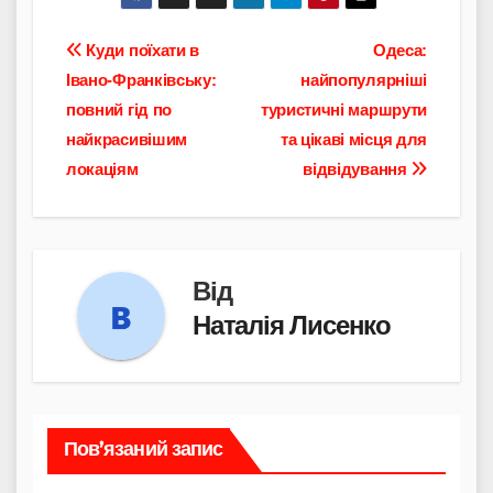
Навігація
Куди поїхати в
Одеса:
Івано-Франківську:
найпопулярніші
записів
повний гід по
туристичні маршрути
найкрасивішим
та цікаві місця для
локаціям
відвідування
Від
Наталія Лисенко
Пов’язаний запис