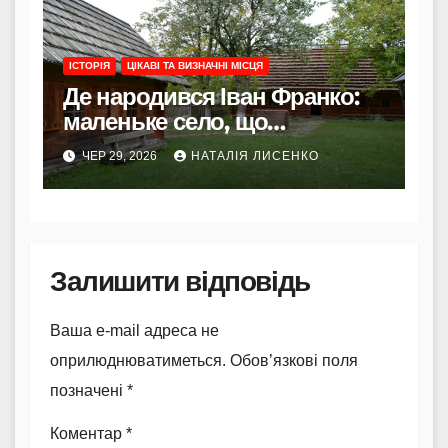
ІСТОРІЯ
ЦІКАВІ ТА ВИЗНАЧНІ МІСЦЯ
Де народився Іван Франко:
маленьке село, що
подарувало Україні великого
ЧЕР 29, 2026
НАТАЛІЯ ЛИСЕНКО
Каменяра
Залишити відповідь
Ваша e-mail адреса не
оприлюднюватиметься.
Обов’язкові поля
позначені
*
Коментар
*