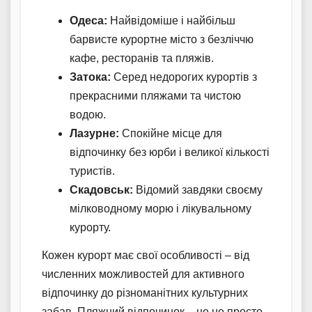
Одеса:
Найвідоміше і найбільш
барвисте курортне місто з безліччю
кафе, ресторанів та пляжів.
Затока:
Серед недорогих курортів з
прекрасними пляжами та чистою
водою.
Лазурне:
Спокійне місце для
відпочинку без юрби і великої кількості
туристів.
Скадовськ:
Відомий завдяки своєму
мілководному морю і лікувальному
курорту.
Кожен курорт має свої особливості – від
численних можливостей для активного
відпочинку до різноманітних культурних
забав. Пляжний відпочинок – це не просто