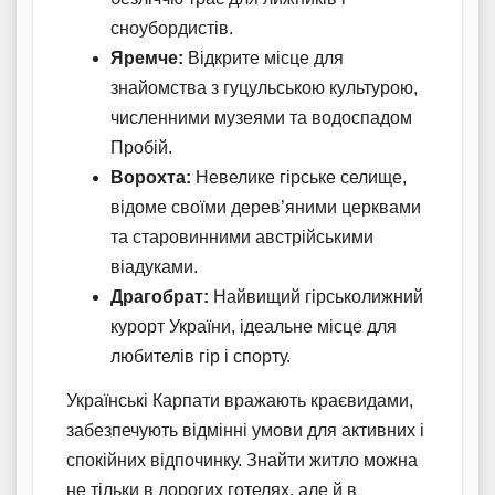
сноубордистів.
Яремче:
Відкрите місце для
знайомства з гуцульською культурою,
численними музеями та водоспадом
Пробій.
Ворохта:
Невелике гірське селище,
відоме своїми дерев’яними церквами
та старовинними австрійськими
віадуками.
Драгобрат:
Найвищий гірськолижний
курорт України, ідеальне місце для
любителів гір і спорту.
Українські Карпати вражають краєвидами,
забезпечують відмінні умови для активних і
спокійних відпочинку. Знайти житло можна
не тільки в дорогих готелях, але й в