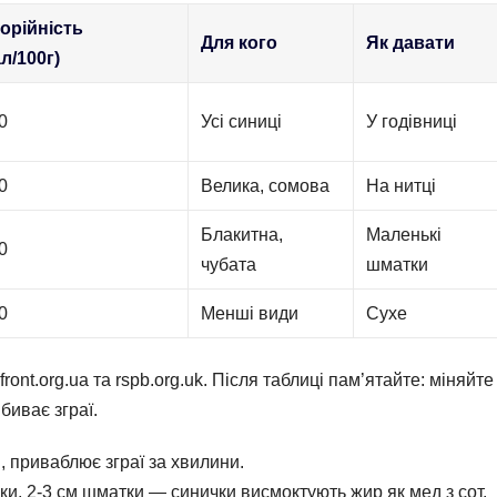
орійність
Для кого
Як давати
ал/100г)
0
Усі синиці
У годівниці
0
Велика, сомова
На нитці
Блакитна,
Маленькі
0
чубата
шматки
0
Менші види
Сухе
ont.org.ua та rspb.org.uk. Після таблиці пам’ятайте: міняйте
биває зграї.
 приваблює зграї за хвилини.
ки, 2-3 см шматки — синички висмоктують жир як мед з сот.