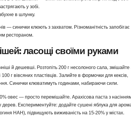
астрягають у зобі.
бухне в шлунку.
нів — синички клюють з захватом. Різноманітність запобігає
им рестораном.
ішей: ласощі своїми руками
ніші й дешевші. Розтопіть 200 г несолоного сала, змішайте 
і 100 г вівсяних пластівців. Залийте в формочки для кексів,
ання. Синички клюватимуть годинами, набираючи сили.
20% овес — просто перемішайте. Арахісова паста з насіння
 дерев. Експериментуйте: додайте сушені яблука для арома
ологиня НАН), підвищують виживаність на 15-20% у містах.