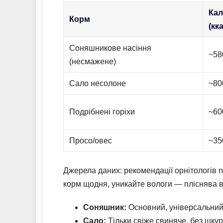
Кал
Корм
(кк
Соняшникове насіння
~58
(несмажене)
Сало несолоне
~80
Подрібнені горіхи
~60
Просо/овес
~35
Джерела даних: рекомендації орнітологів nfr
корм щодня, уникайте вологи — пліснява в
Соняшник:
Основний, універсальний,
Сало:
Тільки свіже свиняче, без шкур