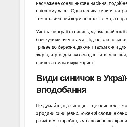
несмажене соняшникове насіння, подрібнен
сніговому хаосі. Одна велика синиця витра
тож правильний корм не просто їжа, а спра
Уявіть, як зграйка синиць, чуючи знайомий 
блискучими оченятами. Підгодівля починаєть
триває до березня, даючи птахам сили для
жирів, зерно для вуглеводів, сало для шв
принесла максимум користі.
Види синичок в Україні
вподобання
Не думайте, що синиця — це один вид з жо
з родини синицевих, кожен зі своїми нюан
розміром з горобця, з чіткою чорною “крав