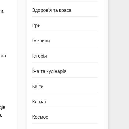
Здоров'я та краса
и,
Ігри
Іменини
ога
Історія
Їжа та кулінарія
Квіти
Клімат
дів
,
Космос