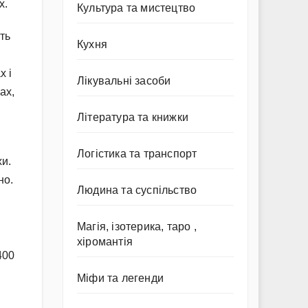
х.
Культура та мистецтво
ть
Кухня
х і
Лікувальні засоби
ах,
Література та книжки
и
Логістика та транспорт
хи.
но.
Людина та суспільство
Магія, ізотерика, таро ,
хіромантія
400
Міфи та легенди