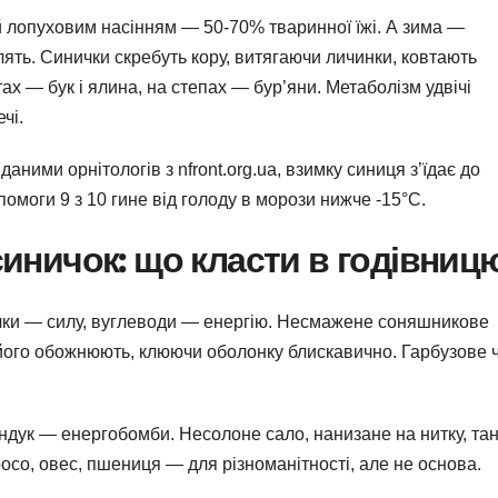
й лопуховим насінням — 50-70% тваринної їжі. А зима —
плять. Синички скребуть кору, витягаючи личинки, ковтають
х — бук і ялина, на степах — бур’яни. Метаболізм удвічі
чі.
аними орнітологів з nfront.org.ua, взимку синиця з’їдає до
опомоги 9 з 10 гине від голоду в морози нижче -15°C.
иничок: що класти в годівниц
ілки — силу, вуглеводи — енергію. Несмажене соняшникове
 його обожнюють, клюючи оболонку блискавично. Гарбузове 
ундук — енергобомби. Несолоне сало, нанизане на нитку, та
просо, овес, пшениця — для різноманітності, але не основа.