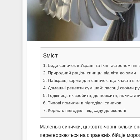
Зміст
Види синичок в Україні та їхні гастрономічн
Природний раціон синиць: від літа до зими
Найкращі корми для синичок: що класти в г
Домашні рецепти сумішей: ласощі своїми р
Годівниці: як зробити, де повісити, як чистит
Типові помилки в підгодівлі синичок
Користь підгодівлі: від саду до екології
Маленькі синички, ці жовто-чорні кульки ен
перетворюються на справжніх бійців морозі