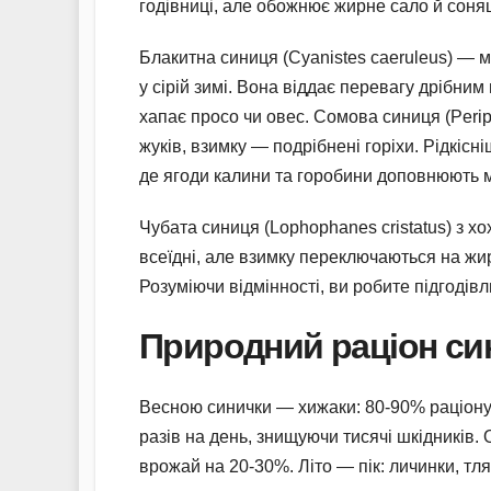
годівниці, але обожнює жирне сало й соняш
Блакитна синиця (Cyanistes caeruleus) — м
у сірій зимі. Вона віддає перевагу дрібним
хапає просо чи овес. Сомова синиця (Peripa
жуків, взимку — подрібнені горіхи. Рідкісні
де ягоди калини та горобини доповнюють 
Чубата синиця (Lophophanes cristatus) з х
всеїдні, але взимку переключаються на жи
Розуміючи відмінності, ви робите підгоді
Природний раціон син
Весною синички — хижаки: 80-90% раціону 
разів на день, знищуючи тисячі шкідників.
врожай на 20-30%. Літо — пік: личинки, тля