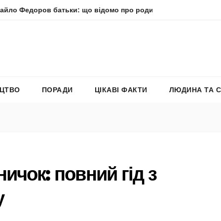
в батьки: що відомо про родину політика
Молитва прес
ЕЦТВО
ПОРАДИ
ЦІКАВІ ФАКТИ
ЛЮДИНА ТА 
ичок: повний гід з
у