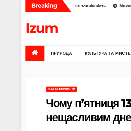
Skip
Breaking
ини: укус, отрута чи лише зовнішність
Михайло Федоров
to
content
Izum
ПРИРОДА
КУЛЬТУРА ТА МИСТ
СНИ ТА ПРИКМЕТИ
Чому п’ятниця 1
нещасливим днем