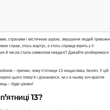
дами, страхами і містичною аурою, змушуючи людей тривожн
их справ, хтось жартує, а хтось справді вірить у її
 дня й числа стала символом невдачі? Давайте розберемося
бобонів – причин, чому п’ятниця 13 нещаслива, безліч. У цій
орені цього повір’я і дізнаємося, чи є в ньому хоч крапля
иць – буде цікаво!
п’ятниці 13?