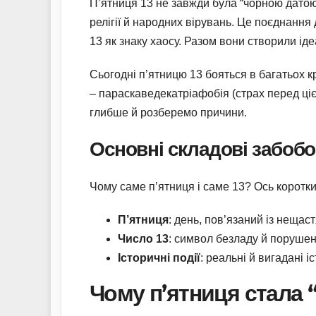
П’ятниця 13 не завжди була “чорною датою”
релігії й народних вірувань. Це поєднання 
13 як знаку хаосу. Разом вони створили ід
Сьогодні п’ятницю 13 бояться в багатьох к
– параскаведекатріафобія (страх перед ці
глибше й розберемо причини.
Основні складові забоб
Чому саме п’ятниця і саме 13? Ось коротки
П’ятниця
: день, пов’язаний із нещас
Число 13
: символ безладу й порушенн
Історичні події
: реальні й вигадані і
Чому п’ятниця стала