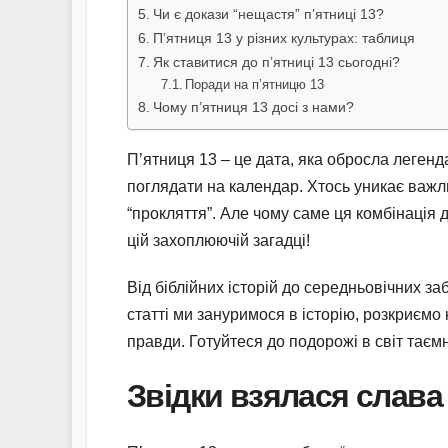
Чи є докази “нещастя” п’ятниці 13?
П’ятниця 13 у різних культурах: таблиця
Як ставитися до п’ятниці 13 сьогодні?
Поради на п’ятницю 13
Чому п’ятниця 13 досі з нами?
П’ятниця 13 – це дата, яка обросла леген
поглядати на календар. Хтось уникає важлив
“прокляття”. Але чому саме ця комбінація
цій захоплюючій загадці!
Від біблійних історій до середньовічних за
статті ми зануримося в історію, розкриємо к
правди. Готуйтеся до подорожі в світ таємн
Звідки взялася слава 