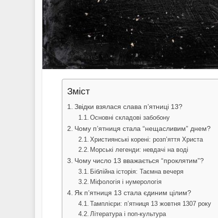
Зміст
Звідки взялася слава п’ятниці 13?
Основні складові забобону
Чому п’ятниця стала “нещасливим” днем?
Християнські корені: розп’яття Христа
Морські легенди: невдачі на воді
Чому число 13 вважається “проклятим”?
Біблійна історія: Таємна вечеря
Міфологія і нумерологія
Як п’ятниця 13 стала єдиним цілим?
Тамплієри: п’ятниця 13 жовтня 1307 року
Література і поп-культура