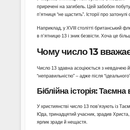
приречені на загибель. Цей забобон побуту
п’ятниця “не щастить”. Історії про затонул
Наприклад, у XVIII столітті британський ф
в п’ятницю 13 і зник безвісти. Хоча це біль
Чому число 13 вважа
Число 13 здавна асоціюється з невдачею й
“неправильністю” – адже після “ідеального”
Біблійна історія: Таємна
У християнстві число 13 пов’язують із Таєм
Юда, тринадцятий учасник, зрадив Христа, 
ярлик зради й нещастя.