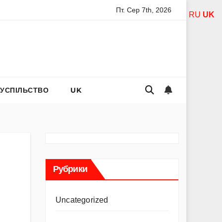
Пт. Сер 7th, 2026
ятої богородиці за дітей: слова захисту і материнського тепл
RU
UK
СУСПІЛЬСТВО
UK
Рубрики
Uncategorized