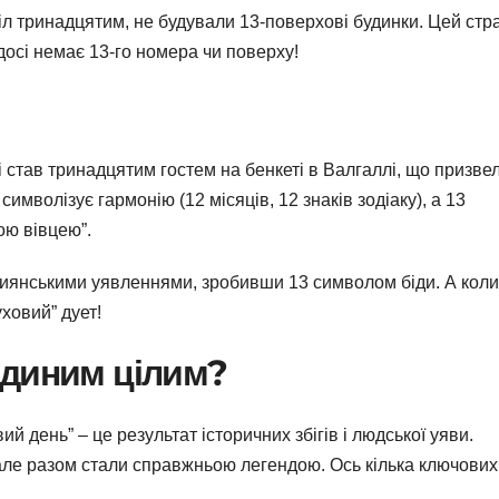
стіл тринадцятим, не будували 13-поверхові будинки. Цей стр
 досі немає 13-го номера чи поверху!
і став тринадцятим гостем на бенкеті в Валгаллі, що призве
символізує гармонію (12 місяців, 12 знаків зодіаку), а 13
ою вівцею”.
тиянськими уявленнями, зробивши 13 символом біди. А коли
ховий” дует!
 єдиним цілим?
й день” – це результат історичних збігів і людської уяви.
але разом стали справжньою легендою. Ось кілька ключових