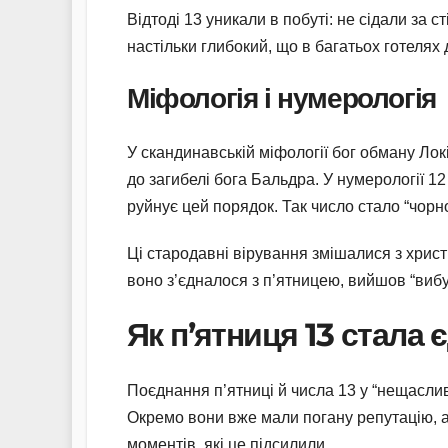
Відтоді 13 уникали в побуті: не сідали за 
настільки глибокий, що в багатьох готелях
Міфологія і нумерологія
У скандинавській міфології бог обману Лок
до загибелі бога Бальдра. У нумерології 12 
руйнує цей порядок. Так число стало “чорн
Ці стародавні вірування змішалися з хрис
воно з’єдналося з п’ятницею, вийшов “вибу
Як п’ятниця 13 стала
Поєднання п’ятниці й числа 13 у “нещасливи
Окремо вони вже мали погану репутацію, 
моментів, які це підсилили.