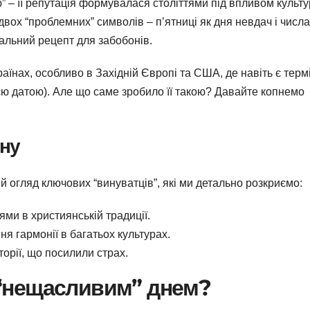
 – її репутація формувалася століттями під впливом культу
двох “проблемних” символів – п’ятниці як дня невдач і числа
еальний рецепт для забобонів.
раїнах, особливо в Західній Європі та США, де навіть є терм
єю датою). Але що саме зробило її такою? Давайте копнемо
ону
й огляд ключових “винуватців”, які ми детально розкриємо:
тями в християнській традиції.
я гармонії в багатьох культурах.
сторії, що посилили страх.
 “нещасливим” днем?