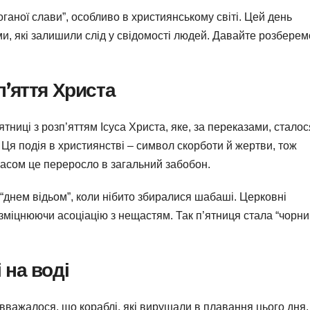
оганої слави”, особливо в християнському світі. Цей день
и, які залишили слід у свідомості людей. Давайте розберем
п’яття Христа
тниці з розп’яттям Ісуса Христа, яке, за переказами, сталос
 Ця подія в християнстві – символ скорботи й жертви, тож
асом це переросло в загальний забобон.
“днем відьом”, коли нібито збиралися шабаші. Церковні
 зміцнюючи асоціацію з нещастям. Так п’ятниця стала “чорн
 на воді
 вважалося, що кораблі, які вирушали в плавання цього дня,