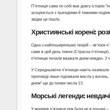
П’ятниця сама по собі має довгу історію “п
асоціюється з трагедіями й темними подіям
звідки це пішло.
Християнські корені: роз
Одна з найпоширеніших теорій – зв’язок п’я
саме в цей день тижня (Страсна п’ятниця).
п’ятницю почали вважати днем невдач. З ч
У Середньовіччі п’ятницю навіть називали 
проповіді лише підливали масла у вогонь,
днем” ще до появи числа 13.
Морські легенди: невдачі
У моряків п’ятниця теж була не в пошані –