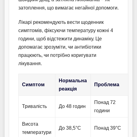
затоплення, що вимагає негайної допомоги.
Лікарі рекомендують вести щоденник
симптомів, фіксуючи температуру кожні 4
години, щоб відстежити динаміку. Це
допомагає зрозуміти, чи антибіотики
працюють, чи потрібно коригувати
лікування.
Нормальна
Симптом
Проблема
реакція
Понад 72
Тривалість
До 48 годин
години
Висота
До 38,5°C
Понад 39°C
температури