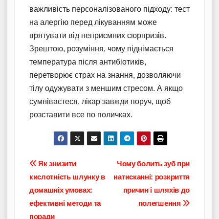
важливість персоналізованого підходу: тест
на алергію перед лікуванням може
врятувати від неприємних сюрпризів.
Зрештою, розуміння, чому піднімається
температура після антибіотиків,
перетворює страх на знання, дозволяючи
тілу одужувати з меншим стресом. А якщо
сумніваєтеся, лікар завжди поруч, щоб
розставити все по поличках.
Навігація
Як знизити
Чому болить зуб при
кислотність шлунку в
натисканні: розкриття
записів
домашніх умовах:
причин і шляхів до
ефективні методи та
полегшення
поради