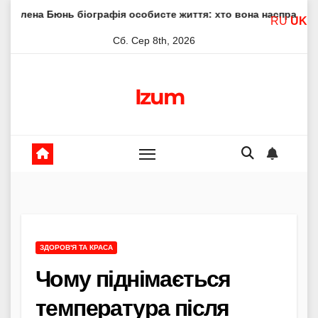
Skip
 біографія особисте життя: хто вона насправді
Елена Ф
RU
UK
to
Сб. Сер 8th, 2026
content
Izum
ЗДОРОВ'Я ТА КРАСА
Чому піднімається
температура після