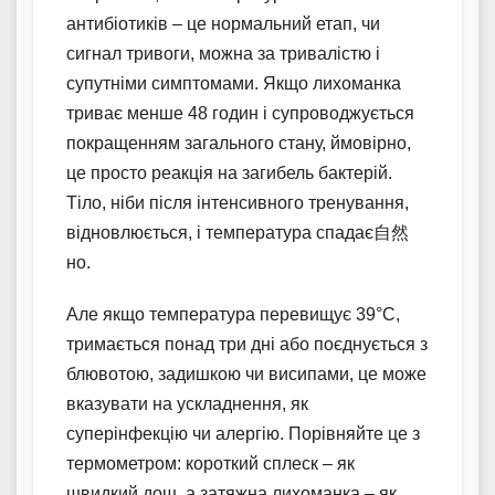
антибіотиків – це нормальний етап, чи
сигнал тривоги, можна за тривалістю і
супутніми симптомами. Якщо лихоманка
триває менше 48 годин і супроводжується
покращенням загального стану, ймовірно,
це просто реакція на загибель бактерій.
Тіло, ніби після інтенсивного тренування,
відновлюється, і температура спадає自然
но.
Але якщо температура перевищує 39°C,
тримається понад три дні або поєднується з
блювотою, задишкою чи висипами, це може
вказувати на ускладнення, як
суперінфекцію чи алергію. Порівняйте це з
термометром: короткий сплеск – як
швидкий дощ, а затяжна лихоманка – як