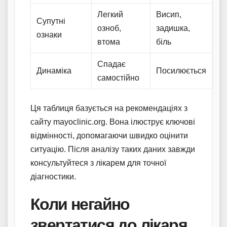
Легкий
Висип,
Супутні
озноб,
задишка,
ознаки
втома
біль
Спадає
Динаміка
Посилюється
самостійно
Ця таблиця базується на рекомендаціях з
сайту mayoclinic.org. Вона ілюструє ключові
відмінності, допомагаючи швидко оцінити
ситуацію. Після аналізу таких даних завжди
консультуйтеся з лікарем для точної
діагностики.
Коли негайно
звертатися до лікаря