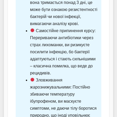
вона тримається понад 3 дні, це
може бути ознакою резистентності
бактерій чи нової інфекції,
вимагаючи аналізу крові.
Самостійне припинення курсу:
Перериваючи антибіотики через
страх лихоманки, ви ризикуєте
посилити інфекцію, бо бактерії
адаптуються і стають сильнішими
– класична помилка, що веде до
рецидивів.
Зловживання
жарознижувальними: Постійно
збиваючи температуру
ібупрофеном, ви маскуєте
симптоми, не даючи тілу боротися
природно, що іноді уповільнює