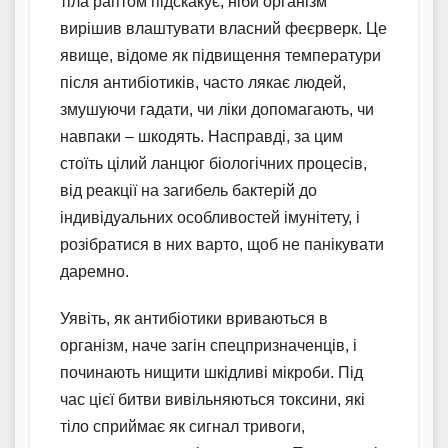
тіла раптом підскакує, ніби організм
вирішив влаштувати власний феєрверк. Це
явище, відоме як підвищення температури
після антибіотиків, часто лякає людей,
змушуючи гадати, чи ліки допомагають, чи
навпаки – шкодять. Насправді, за цим
стоїть цілий ланцюг біологічних процесів,
від реакції на загибель бактерій до
індивідуальних особливостей імунітету, і
розібратися в них варто, щоб не панікувати
даремно.
Уявіть, як антибіотики вриваються в
організм, наче загін спецпризначенців, і
починають нищити шкідливі мікроби. Під
час цієї битви вивільняються токсини, які
тіло сприймає як сигнал тривоги,