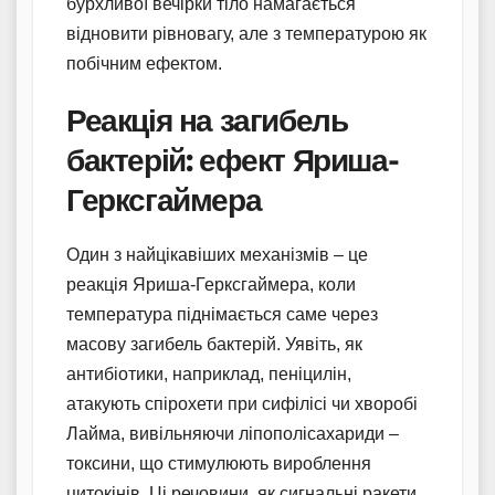
бурхливої вечірки тіло намагається
відновити рівновагу, але з температурою як
побічним ефектом.
Реакція на загибель
бактерій: ефект Яриша-
Герксгаймера
Один з найцікавіших механізмів – це
реакція Яриша-Герксгаймера, коли
температура піднімається саме через
масову загибель бактерій. Уявіть, як
антибіотики, наприклад, пеніцилін,
атакують спірохети при сифілісі чи хворобі
Лайма, вивільняючи ліпополісахариди –
токсини, що стимулюють вироблення
цитокінів. Ці речовини, як сигнальні ракети,