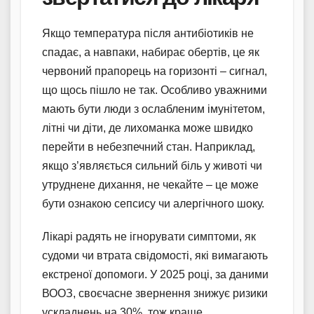
Якщо температура після антибіотиків не
спадає, а навпаки, набирає обертів, це як
червоний прапорець на горизонті – сигнал,
що щось пішло не так. Особливо уважними
мають бути люди з ослабленим імунітетом,
літні чи діти, де лихоманка може швидко
перейти в небезпечний стан. Наприклад,
якщо з’являється сильний біль у животі чи
утруднене дихання, не чекайте – це може
бути ознакою сепсису чи алергічного шоку.
Лікарі радять не ігнорувати симптоми, як
судоми чи втрата свідомості, які вимагають
екстреної допомоги. У 2025 році, за даними
ВООЗ, своєчасне звернення знижує ризики
ускладнень на 30%, тож краще