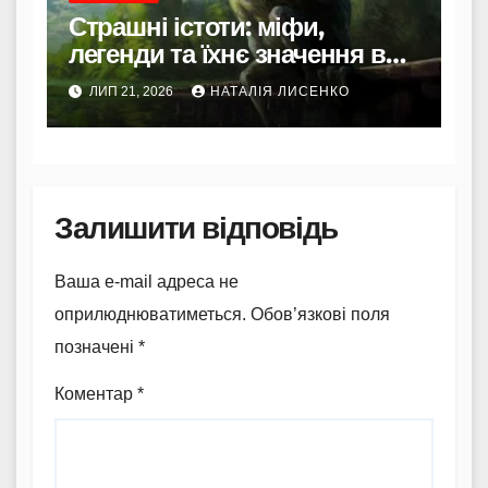
Страшні істоти: міфи,
легенди та їхнє значення в
культурі
ЛИП 21, 2026
НАТАЛІЯ ЛИСЕНКО
Залишити відповідь
Ваша e-mail адреса не
оприлюднюватиметься.
Обов’язкові поля
позначені
*
Коментар
*