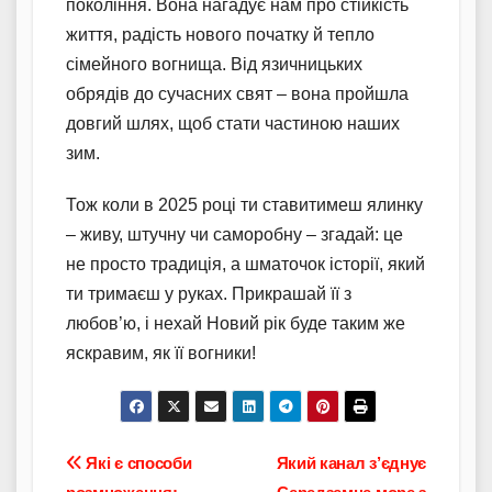
покоління. Вона нагадує нам про стійкість
життя, радість нового початку й тепло
сімейного вогнища. Від язичницьких
обрядів до сучасних свят – вона пройшла
довгий шлях, щоб стати частиною наших
зим.
Тож коли в 2025 році ти ставитимеш ялинку
– живу, штучну чи саморобну – згадай: це
не просто традиція, а шматочок історії, який
ти тримаєш у руках. Прикрашай її з
любов’ю, і нехай Новий рік буде таким же
яскравим, як її вогники!
Навігація
Які є способи
Який канал з’єднує