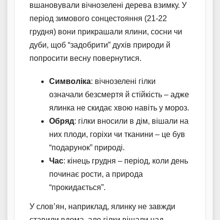
вшановували вічнозелені дерева взимку. У
період зимового сонцестояння (21-22
грудня) вони прикрашали ялини, сосни чи
дуби, щоб “задобрити” духів природи й
попросити весну повернутися.
Символіка
: вічнозелені гілки
означали безсмертя й стійкість – адже
ялинка не скидає хвою навіть у мороз.
Обряд
: гілки вносили в дім, вішали на
них плоди, горіхи чи тканини – це був
“подарунок” природі.
Час
: кінець грудня – період, коли день
починає рости, а природа
“прокидається”.
У слов’ян, наприклад, ялинку не завжди
ставили вдома, але гілки вішали над