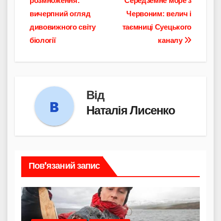
розмноження:
Середземне море з
записів
вичерпний огляд
Червоним: велич і
дивовижного світу
таємниці Суецького
біології
каналу
Від
Наталія Лисенко
Пов’язаний запис