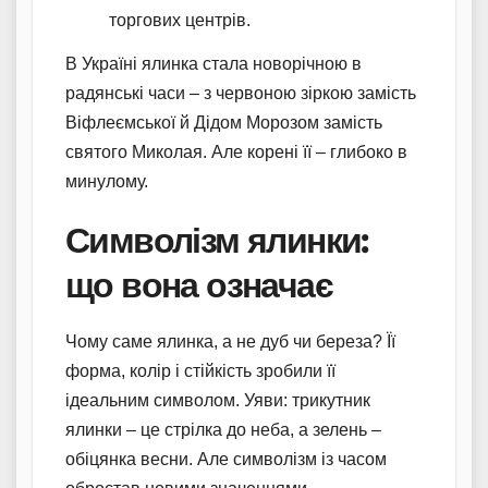
торгових центрів.
В Україні ялинка стала новорічною в
радянські часи – з червоною зіркою замість
Віфлеємської й Дідом Морозом замість
святого Миколая. Але корені її – глибоко в
минулому.
Символізм ялинки:
що вона означає
Чому саме ялинка, а не дуб чи береза? Її
форма, колір і стійкість зробили її
ідеальним символом. Уяви: трикутник
ялинки – це стрілка до неба, а зелень –
обіцянка весни. Але символізм із часом