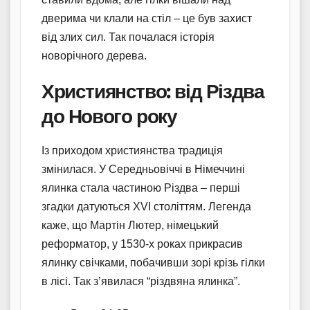
дверима чи клали на стіл – це був захист
від злих сил. Так почалася історія
новорічного дерева.
Християнство: від Різдва
до Нового року
Із приходом християнства традиція
змінилася. У Середньовіччі в Німеччині
ялинка стала частиною Різдва – перші
згадки датуються XVI століттям. Легенда
каже, що Мартін Лютер, німецький
реформатор, у 1530-х роках прикрасив
ялинку свічками, побачивши зорі крізь гілки
в лісі. Так з’явилася “різдвяна ялинка”.