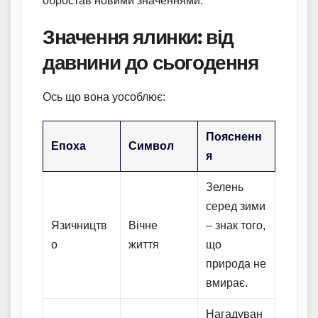
обростав новими значеннями.
Значення ялинки: від
давнини до сьогодення
Ось що вона уособлює:
Поясненн
Епоха
Символ
я
Зелень
серед зими
Язичництв
Вічне
– знак того,
о
життя
що
природа не
вмирає.
Нагадуван