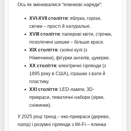
Ось як змінювалися “ялинкові наряди”:
XVI-XVII століття
: яблука, горіхи,
свічки – прості й натуральні.
XVIII століття
: паперові квіти, стрічки,
позолочені шишки – більше краси.
XIX століття
: скляні кулі (з
Німеччини), фігурки ангелів, цукерки.
XX століття
: електричні гірлянди (з
1895 року в США), іграшки з вати й
пластику.
XXI століття
: LED-лампи, 3D-
прикраси, тематичні набори (зірки,
сніжинки).
У 2025 році тренд – еко-прикраси (дерево,
папір) і розумні гірлянди з Wi-Fi – ялинка