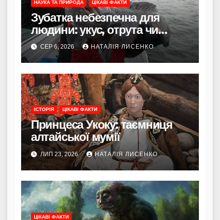
НАУКА ТА ПРИРОДА
ЦІКАВІ ФАКТИ
Зубатка небезпечна для
людини: укус, отрута чи
лише зовнішність
СЕР 6, 2026
НАТАЛІЯ ЛИСЕНКО
ІСТОРІЯ
ЦІКАВІ ФАКТИ
Принцеса Укоку: таємниця
алтайської мумії
ЛИП 23, 2026
НАТАЛІЯ ЛИСЕНКО
ЦІКАВІ ФАКТИ