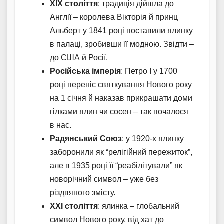
XIX століття
: традиція дійшла до
Англії – королева Вікторія й принц
Альберт у 1841 році поставили ялинку
в палаці, зробивши її модною. Звідти –
до США й Росії.
Російська імперія
: Петро I у 1700
році переніс святкування Нового року
на 1 січня й наказав прикрашати доми
гілками ялин чи сосен – так почалося
в нас.
Радянський Союз
: у 1920-х ялинку
заборонили як “релігійний пережиток”,
але в 1935 році її “реабілітували” як
новорічний символ – уже без
різдвяного змісту.
XXI століття
: ялинка – глобальний
символ Нового року, від хат до