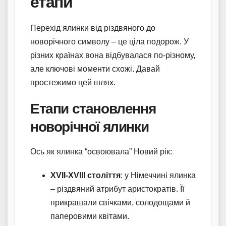
етапи
Перехід ялинки від різдвяного до
новорічного символу – це ціла подорож. У
різних країнах вона відбувалася по-різному,
але ключові моменти схожі. Давай
простежимо цей шлях.
Етапи становлення
новорічної ялинки
Ось як ялинка “освоювала” Новий рік:
XVII-XVIII століття
: у Німеччині ялинка
– різдвяний атрибут аристократів. Її
прикрашали свічками, солодощами й
паперовими квітами.