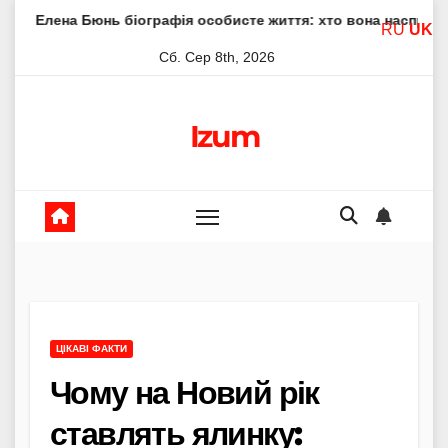
Skip
нь біографія особисте життя: хто вона насправді
Елена 
RU
UK
to
Сб. Сер 8th, 2026
content
Izum
ЦІКАВІ ФАКТИ
Чому на Новий рік
ставлять ялинку: