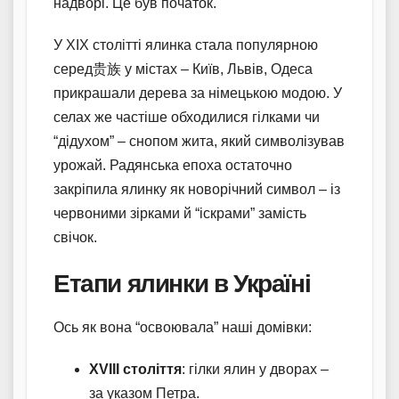
надворі. Це був початок.
У XIX столітті ялинка стала популярною
серед贵族 у містах – Київ, Львів, Одеса
прикрашали дерева за німецькою модою. У
селах же частіше обходилися гілками чи
“дідухом” – снопом жита, який символізував
урожай. Радянська епоха остаточно
закріпила ялинку як новорічний символ – із
червоними зірками й “іскрами” замість
свічок.
Етапи ялинки в Україні
Ось як вона “освоювала” наші домівки:
XVIII століття
: гілки ялин у дворах –
за указом Петра.