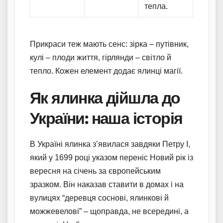
тепла.
Прикраси теж мають сенс: зірка – путівник,
кулі – плоди життя, гірлянди – світло й
тепло. Кожен елемент додає ялинці магії.
Як ялинка дійшла до
України: наша історія
В Україні ялинка з’явилася завдяки Петру I,
який у 1699 році указом переніс Новий рік із
вересня на січень за європейським
зразком. Він наказав ставити в домах і на
вулицях “деревця соснові, ялинкові й
можжевелові” – щоправда, не всередині, а