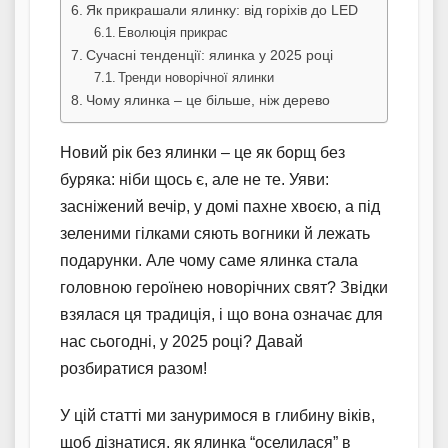
Як прикрашали ялинку: від горіхів до LED
Еволюція прикрас
Сучасні тенденції: ялинка у 2025 році
Тренди новорічної ялинки
Чому ялинка – це більше, ніж дерево
Новий рік без ялинки – це як борщ без
буряка: ніби щось є, але не те. Уяви:
засніжений вечір, у домі пахне хвоєю, а під
зеленими гілками сяють вогники й лежать
подарунки. Але чому саме ялинка стала
головною героїнею новорічних свят? Звідки
взялася ця традиція, і що вона означає для
нас сьогодні, у 2025 році? Давай
розбиратися разом!
У цій статті ми зануримося в глибину віків,
щоб дізнатися, як ялинка “оселилася” в