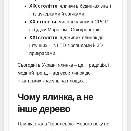
XIX століття
: ялинки в будинках знаті
– із цукерками й свічками.
XX століття
: масові ялинки в СРСР –
із Дідом Морозом і Снігуронькою.
XXI століття
: від живих ялинок до
штучних – із LED-гірляндами й 3D-
прикрасами.
Сьогодні в Україні ялинка – це і традиція, і
модний тренд – від еко-ялинок до
гігантських красунь на площах.
Чому ялинка, а не
інше дерево
Ялинка стала “королевою” Нового року не