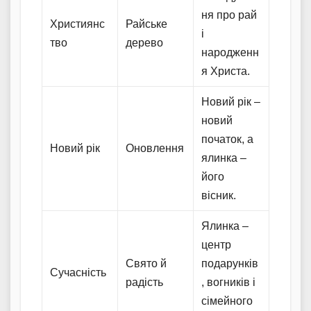
ня про рай
Християнс
Райське
і
тво
дерево
народженн
я Христа.
Новий рік –
новий
початок, а
Новий рік
Оновлення
ялинка –
його
вісник.
Ялинка –
центр
Свято й
подарунків
Сучасність
радість
, вогників і
сімейного