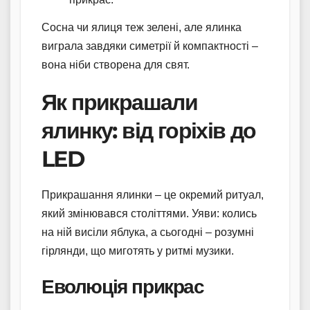
Сосна чи ялиця теж зелені, але ялинка
виграла завдяки симетрії й компактності –
вона ніби створена для свят.
Як прикрашали
ялинку: від горіхів до
LED
Прикрашання ялинки – це окремий ритуал,
який змінювався століттями. Уяви: колись
на ній висіли яблука, а сьогодні – розумні
гірлянди, що миготять у ритмі музики.
Еволюція прикрас