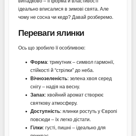
випадково – її форма й властивості
ідеально вписалися в зимові свята. Але
чому не сосна чи кедр? Давай розберемо.
Переваги ялинки
Ось що зробило її особливою:
Форма
: трикутник – символ гармонії,
стійкості й “стрілки” до неба.
Вічнозеленість
: зелена хвоя серед
снігу – надія на весну.
Запах
: хвойний аромат створює
святкову атмосферу.
Доступність
: ялинки ростуть у Європі
повсюди – їх легко дістати.
Гілки
: густі, пишні – ідеально для
прикрас.