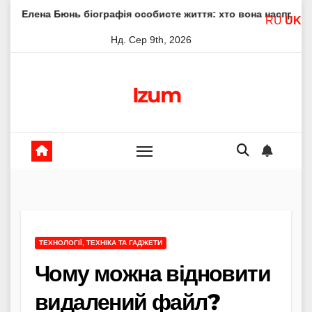
Skip
 біографія особисте життя: хто вона насправді
Елена Ф
RU
UK
to
Нд. Сер 9th, 2026
content
Izum
ТЕХНОЛОГІЇ, ТЕХНІКА ТА ГАДЖЕТИ
Чому можна відновити
видалений файл?