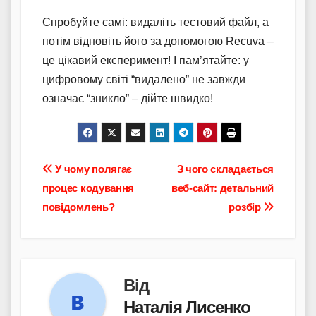
Спробуйте самі: видаліть тестовий файл, а
потім відновіть його за допомогою Recuva –
це цікавий експеримент! І пам’ятайте: у
цифровому світі “видалено” не завжди
означає “зникло” – дійте швидко!
Навігація
У чому полягає
З чого складається
процес кодування
веб-сайт: детальний
записів
повідомлень?
розбір
Від
Наталія Лисенко