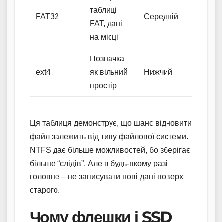
таблиці
FAT32
Середній
FAT, дані
на місці
Позначка
ext4
як вільний
Нижчий
простір
Ця таблиця демонструє, що шанс відновити
файл залежить від типу файлової системи.
NTFS дає більше можливостей, бо зберігає
більше “слідів”. Але в будь-якому разі
головне – не записувати нові дані поверх
старого.
Чому флешки і SSD