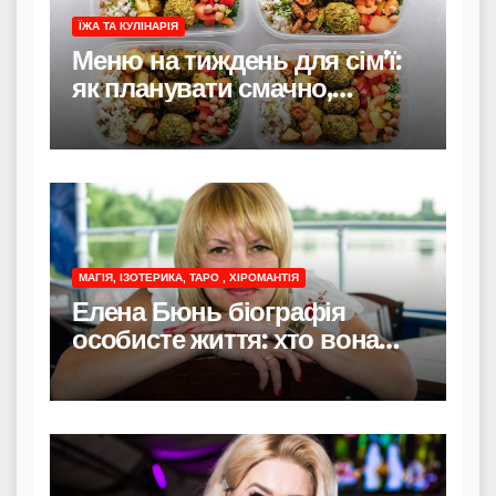
ЇЖА ТА КУЛІНАРІЯ
Меню на тиждень для сім’ї:
як планувати смачно,
економно і без стресу
МАГІЯ, ІЗОТЕРИКА, ТАРО , ХІРОМАНТІЯ
Елена Бюнь біографія
особисте життя: хто вона
насправді