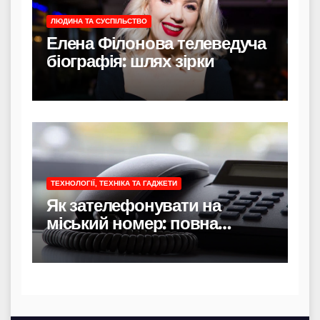
ЛЮДИНА ТА СУСПІЛЬСТВО
Елена Філонова телеведуча
біографія: шлях зірки
ТЕХНОЛОГІЇ, ТЕХНІКА ТА ГАДЖЕТИ
Як зателефонувати на
міський номер: повна
інструкція