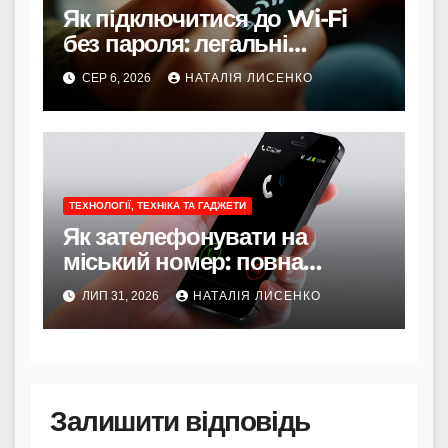
Як підключитися до Wi-Fi
без пароля: легальні
способи
СЕР 6, 2026
НАТАЛІЯ ЛИСЕНКО
ТЕХНОЛОГІЇ, ТЕХНІКА ТА ГАДЖЕТИ
Як зателефонувати на
міський номер: повна
інструкція 2026 року
ЛИП 31, 2026
НАТАЛІЯ ЛИСЕНКО
Залишити відповідь