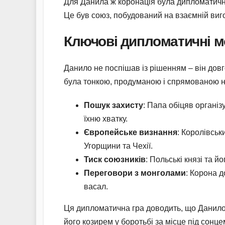
Для Данила ж коронація була дипломатични
Це був союз, побудований на взаємній виго
Ключові дипломатичні м
Данило не поспішав із рішенням – він довг
була тонкою, продуманою і спрямованою на
Пошук захисту
: Папа обіцяв органі
їхню хватку.
Європейське визнання
: Королівськ
Угорщини та Чехії.
Тиск союзників
: Польські князі та 
Переговори з монголами
: Корона 
васал.
Ця дипломатична гра доводить, що Данило 
його козирем у боротьбі за місце під сонце