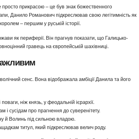
 просто прикрасою – це був знак божественного
Папи, Данило Романович підкреслював свою легітимність як
королем – першим у руській історії.
жави як периферії. Він прагнув показати, що Галицько-
овноцінний гравець на європейській шахівниці.
важливим
волічний сенс. Вона відображала амбіції Данила та його
 поваги, ніж князь, у феодальній ієрархії.
ам і сусідам про прагнення до суверенітету.
ну й Волинь під сильною владою.
ащадкам титул, який підкреслював велич роду.