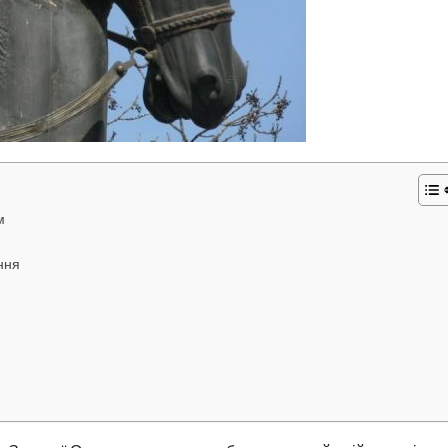
м
ння