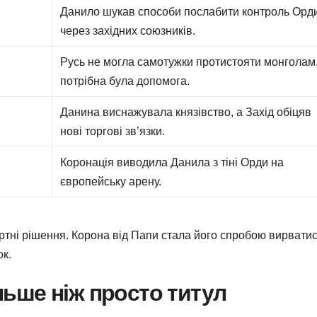
Данило шукав способи послабити контроль Орд
через західних союзників.
Русь не могла самотужки протистояти монголам
потрібна була допомога.
Данина виснажувала князівство, а Захід обіцяв
нові торгові зв’язки.
Коронація виводила Данила з тіні Орди на
європейську арену.
тні рішення. Корона від Папи стала його спробою вирватис
ок.
льше ніж просто титул