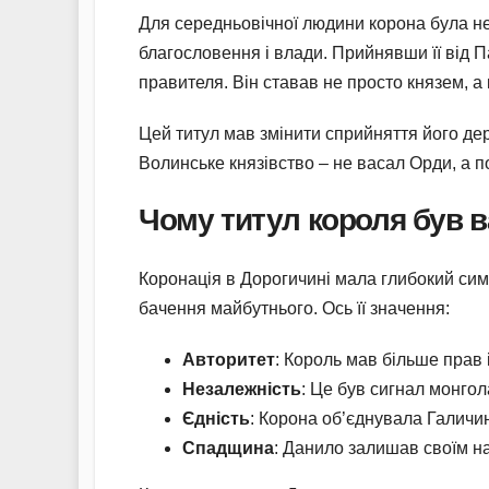
Для середньовічної людини корона була не
благословення і влади. Прийнявши її від 
правителя. Він ставав не просто князем, а 
Цей титул мав змінити сприйняття його дер
Волинське князівство – не васал Орди, а п
Чому титул короля був 
Коронація в Дорогичині мала глибокий сим
бачення майбутнього. Ось її значення:
Авторитет
: Король мав більше прав і
Незалежність
: Це був сигнал монгол
Єдність
: Корона об’єднувала Галичи
Спадщина
: Данило залишав своїм н