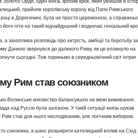
ом Золотої Орди, один князь зробив крок, який увійшов в істо
лицький, прийняв королівську корону від Папи Римського
53 році в Дорогичині, була не просто церемонією, а справжнь
його піти на такий відчайдушний і водночас геніальний кр
в, а захоплива розповідь про хитрість, амбіції та боротьбу за
ому Данило звернувся до далекого Риму, як це вплинуло на
пнути сьогодні. Тож пориньмо в середньовічний світ інтриг 
ому Рим став союзником
ько-Волинське князівство балансувало на межі виживання.
лада над Руссю була залізною. У такій ситуації князь шукав
і Рим став для нього несподіваним, але логічним вибором.
сто союзника, а шанс розширити католицький вплив на Схід.