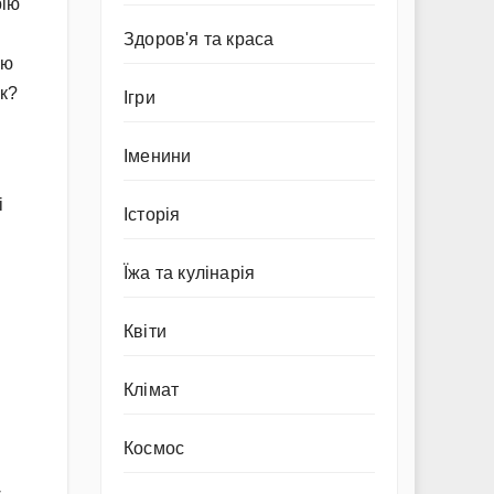
рію
Здоров'я та краса
ою
ок?
Ігри
Іменини
і
Історія
Їжа та кулінарія
Квіти
Клімат
Космос