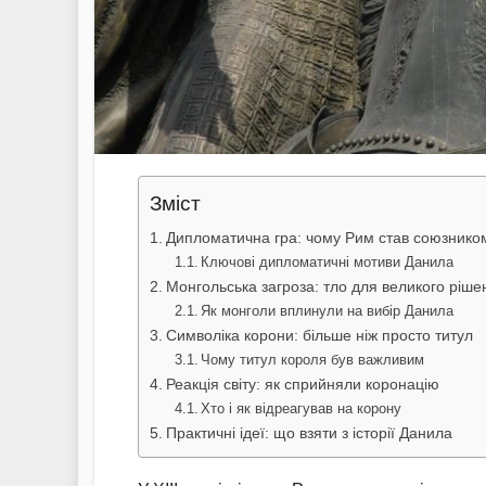
Зміст
Дипломатична гра: чому Рим став союзнико
Ключові дипломатичні мотиви Данила
Монгольська загроза: тло для великого ріше
Як монголи вплинули на вибір Данила
Символіка корони: більше ніж просто титул
Чому титул короля був важливим
Реакція світу: як сприйняли коронацію
Хто і як відреагував на корону
Практичні ідеї: що взяти з історії Данила