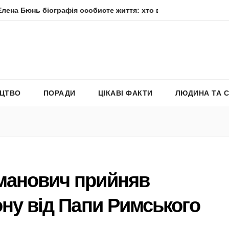
 біографія особисте життя: хто вона насправді
Елена Фі
ЕЦТВО
ПОРАДИ
ЦІКАВІ ФАКТИ
ЛЮДИНА ТА 
манович прийняв
ону від Папи Римського