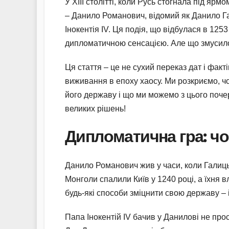
У XIII столітті, коли Русь стогнала під ярм
– Данило Романович, відомий як Данило Га
Інокентія IV. Ця подія, що відбулася в 12
дипломатичною сенсацією. Але що змусило 
Ця стаття – це не сухий переказ дат і факті
виживання в епоху хаосу. Ми розкриємо, ч
його державу і що ми можемо з цього почер
великих рішень!
Дипломатична гра: ч
Данило Романович жив у часи, коли Галиц
Монголи спалили Київ у 1240 році, а їхня в
будь-які способи зміцнити свою державу – 
Папа Інокентій IV бачив у Данилові не про