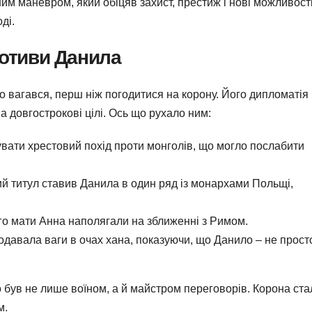
м маневром, який обіцяв захист, престиж і нові можливості
ді.
отиви Данила
о вагався, перш ніж погодитися на корону. Його дипломатія
 довгострокові цілі. Ось що рухало ним:
зувати хрестовий похід проти монголів, що могло послабити
ий титул ставив Данила в один ряд із монархами Польщі,
його мати Анна наполягали на зближенні з Римом.
додавала ваги в очах хана, показуючи, що Данило – не прост
був не лише воїном, а й майстром переговорів. Корона ста
м.