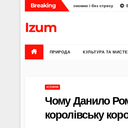
Skip
Breaking
: як планувати смачно, економно і без стресу
Елена Бюнь
to
content
Izum
ПРИРОДА
КУЛЬТУРА ТА МИСТ
ІСТОРІЯ
Чому Данило Ро
королівську кор