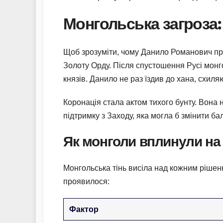
Монгольська загроза:
Щоб зрозуміти, чому Данило Романович при
Золоту Орду. Після спустошення Русі монго
князів. Данило не раз їздив до хана, схиля
Коронація стала актом тихого бунту. Вона
підтримку з Заходу, яка могла б змінити ба
Як монголи вплинули на
Монгольська тінь висіла над кожним рішенн
проявилося:
Фактор