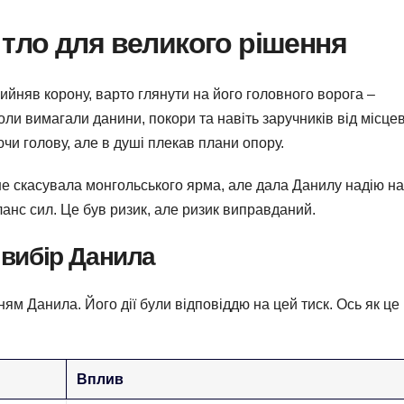
 тло для великого рішення
йняв корону, варто глянути на його головного ворога –
ли вимагали данини, покори та навіть заручників від місце
ючи голову, але в душі плекав плани опору.
 не скасувала монгольського ярма, але дала Данилу надію на
ланс сил. Це був ризик, але ризик виправданий.
 вибір Данила
ям Данила. Його дії були відповіддю на цей тиск. Ось як це
Вплив