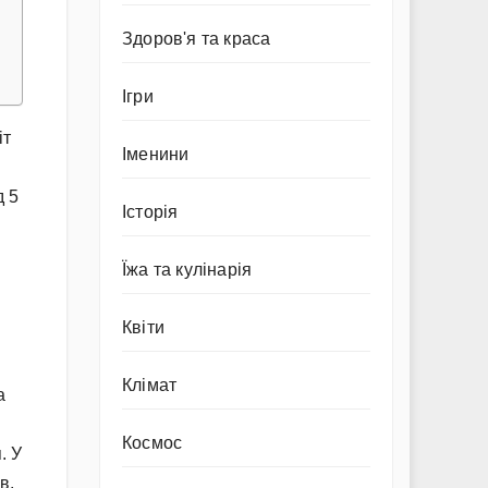
Здоров'я та краса
Ігри
іт
Іменини
д 5
Історія
Їжа та кулінарія
Квіти
Клімат
а
Космос
. У
в,