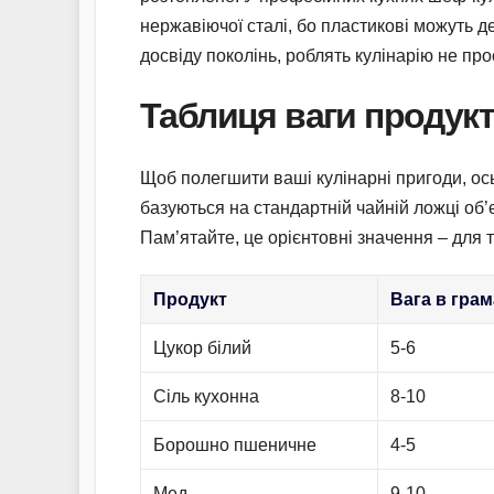
нержавіючої сталі, бо пластикові можуть д
досвіду поколінь, роблять кулінарію не пр
Таблиця ваги продукті
Щоб полегшити ваші кулінарні пригоди, ос
базуються на стандартній чайній ложці об’
Пам’ятайте, це орієнтовні значення – для 
Продукт
Вага в грам
Цукор білий
5-6
Сіль кухонна
8-10
Борошно пшеничне
4-5
Мед
9-10