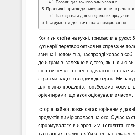
Поради для точного вимірювання
Практичні приклади використання в рецепта
Варіації ваги для спеціальних продуктів
Інструменти для точнішого вимірювання
Коли ви стоїте на кухні, тримаючи в руках 
кулінарії перетворюється на справжнє поле
звична і непомітна, насправді ховає в собі
до 8 грамів, залежно від того, як щільно ви
союзником у створенні ідеального тіста ч
страв чи надто солодких десертів. Ми занур
для різних продуктів, і розберемо, чому ц
орієнтирами, що еволюціонували з часом.
Історія чайної ложки сягає корінням у давні
продуктів вимірювалася на око. Сучасна с
сформувалася в Європі XVIII століття, кол
кулінарних традиціях України, наприклад,