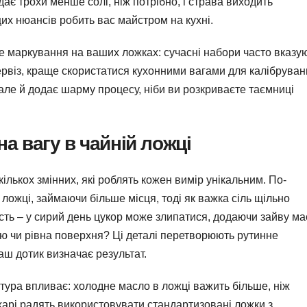
є трохи менше солі, ніж потрібно, і страва виходить
их нюансів робить вас майстром на кухні.
е маркування на ваших ложках: сучасні набори часто вказу
ервіз, краще скористатися кухонними вагами для калібруван
, але й додає шарму процесу, ніби ви розкриваєте таємниці
а вагу в чайній ложці
кількох змінних, які роблять кожен вимір унікальним. По-
 ложці, займаючи більше місця, тоді як важка сіль щільно
ість – у сирий день цукор може злипатися, додаючи зайву ма
кою чи рівна поверхня? Ці деталі перетворюють рутинне
ш дотик визначає результат.
тура впливає: холодне масло в ложці важить більше, ніж
арі радять використовувати стандартизовані ложки з