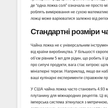
де “одна ложка солі” означала не просто мі
роблять вимірювання не сухою математико
ложці може варіюватися залежно від регіон
Стандартні розміри ча
Чайна ложка не є універсальним інструмент
від країни виробництва. У більшості європ
об’єм рівним 5 мл для рідин, що робить її
про сипучі продукти, вага стає хитрою: щі
мініатюрні терези. Наприклад, якщо ви наб
ваші кулінарні експерименти справжнім п
У США чайна ложка часто становить 4.93 мл
плутанину для міжнародних рецептів. Ці в
імперська система зіткнулася з метричною, 