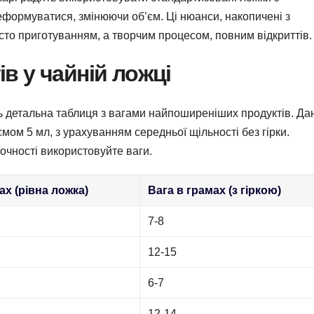
еформуватися, змінюючи об’єм. Ці нюанси, накопичені з
осто приготуванням, а творчим процесом, повним відкриттів.
в у чайній ложці
ь детальна таблиця з вагами найпоширеніших продуктів. Да
ємом 5 мл, з урахуванням середньої щільності без гірки.
точності використовуйте ваги.
ах (рівна ложка)
Вага в грамах (з гіркою)
7-8
12-15
6-7
12-14