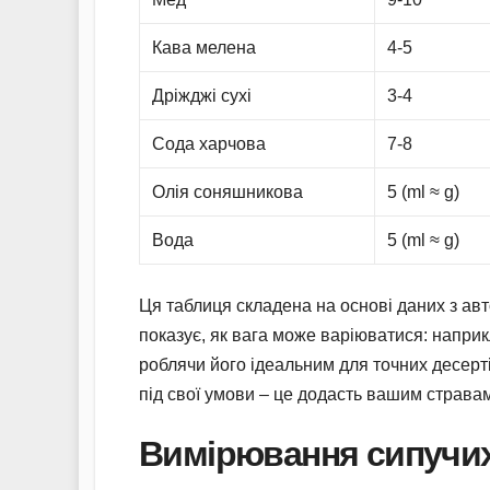
Кава мелена
4-5
Дріжджі сухі
3-4
Сода харчова
7-8
Олія соняшникова
5 (ml ≈ g)
Вода
5 (ml ≈ g)
Ця таблиця складена на основі даних з авт
показує, як вага може варіюватися: наприкл
роблячи його ідеальним для точних десерті
під свої умови – це додасть вашим страва
Вимірювання сипучих 