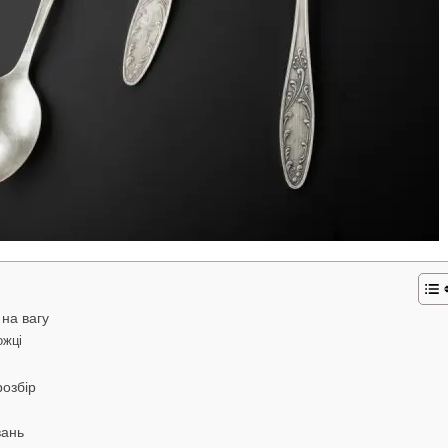
 на вагу
ожці
розбір
вань