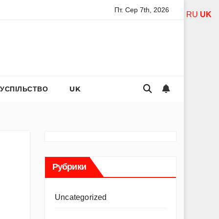
Пт. Сер 7th, 2026
ої богородиці за дітей: слова захисту і материнського тепла
RU
UK
СУСПІЛЬСТВО
UK
Рубрики
Uncategorized