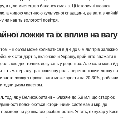
ру, а ціле мистецтво балансу смаків. Ці історичні нюанси
ю, а живою частиною культурної спадщини, де вага в чайні
у чи навіть вологості повітря.
йної ложки та їх вплив на вагу
ом – її об’єм може коливатися від 4 до 6 мілілітрів залежно
ейських стандартів, включаючи Україну, прийнято вважати її
 ідеальною для точних дозувань у рецептах. Але коли мова й
льність матеріалу грає ключову роль, перетворюючи ложку на
ираєте ложку з гіркою, вага може зрости на 20-30%, робляч
ригодницьким квестом.
, тоді як у Великобританії – ближче до 5.9 мл, що створює
ідмінності пояснюються історичними системами мір, де
призводячи до цікавих розбіжностей. Уявіть, як кухар у Києв