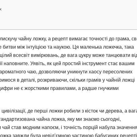
х
блискучу чайну ложку, а рецепт вимагає точності до грама, св
 битви між інтуїцією та наукою. Ця маленька ложечка, така
 цілий всесвіт вимірювань, де вага цукру може танцювати ві
 її наповните. Уявіть, як цей простий інструмент стає вашим
и ароматного чаю, дозволяючи уникнути хаосу пересолених
имося в деталі, розкриваючи, скільки грамів у чайній ложці
і цифри не є жорсткими правилами, а радше гнучкими
 цивілізації, де перші ложки робили з кісток чи дерева, а ваг
тандартизована чайна ложка, яку ми знаємо сьогодні,
и чай став модним напоєм, і точність порцій набула значення
 ложка завжди була невід’ємною частиною бабусиних рецепті