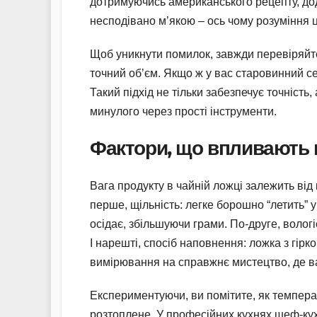
дотримуючись американського рецепту, дода
несподівано м’якою – ось чому розуміння ц
Щоб уникнути помилок, завжди перевіряйт
точний об’єм. Якщо ж у вас старовинний с
Такий підхід не тільки забезпечує точність
минулого через прості інструменти.
Фактори, що впливають н
Вага продукту в чайній ложці залежить від 
перше, щільність: легке борошно “летить” у
осідає, збільшуючи грами. По-друге, волог
І нарешті, спосіб наповнення: ложка з гір
вимірювання на справжнє мистецтво, де ва
Експериментуючи, ви помітите, як темпера
розтоплене. У професійних кухнях шеф-кух