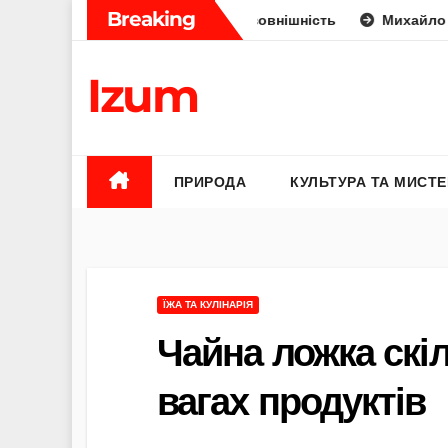
Skip
Breaking
и: укус, отрута чи лише зовнішність
Михайло Федоров б
to
content
Izum
ПРИРОДА
КУЛЬТУРА ТА МИСТ
ЇЖА ТА КУЛІНАРІЯ
Чайна ложка скіл
вагах продуктів