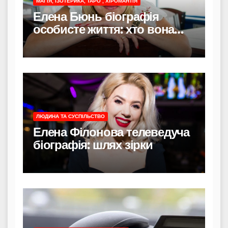
МАГІЯ, ІЗОТЕРИКА, ТАРО , ХІРОМАНТІЯ
Елена Бюнь біографія
особисте життя: хто вона
насправді
ЛЮДИНА ТА СУСПІЛЬСТВО
Елена Філонова телеведуча
біографія: шлях зірки