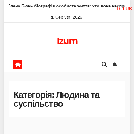
Skip
рафія особисте життя: хто вона насправді
Елена Філоно
RU
UK
to
Нд. Сер 9th, 2026
content
Izum
Категорія:
Людина та
суспільство