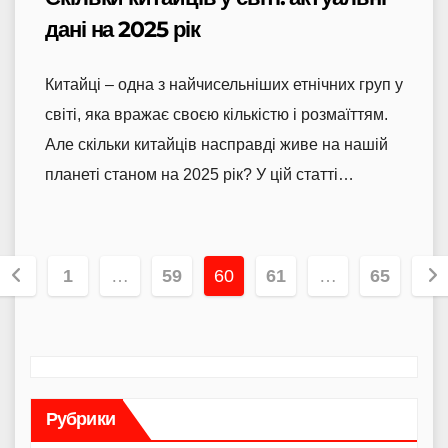
дані на 2025 рік
Китайці – одна з найчисельніших етнічних груп у
світі, яка вражає своєю кількістю і розмаїттям.
Але скільки китайців насправді живе на нашій
планеті станом на 2025 рік? У цій статті…
Пагінація
1
…
59
60
61
…
65
записів
Рубрики