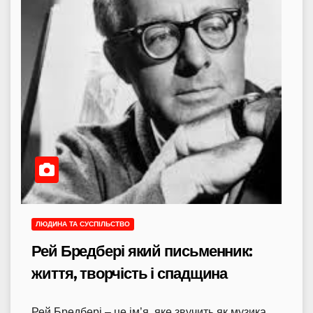
ЛЮДИНА ТА СУСПІЛЬСТВО
Рей Бредбері який письменник:
життя, творчість і спадщина
Рей Бредбері – це ім’я, яке звучить як музика