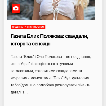
ЛЮДИНА ТА СУСПІЛЬСТВО
Газета Блик Полякова: скандали,
історії та сенсації
Газета “Блик” і Оля Полякова – це поєднання,
яке в Україні асоціюється з гучними
заголовками, соковитими скандалами та
яскравими моментами! “Блик” був культовим
таблоїдом, що полюбляв розкопувати пікантні
деталі з…