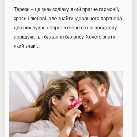
Терези – це знак зодіаку, який прагне гармонії,
краси і любові, але знайти ідеального партнера
для них буває непросто через їхню вроджену
нерішучість і бажання балансу. Хочете знати,
який знак…