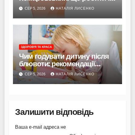
коли турбуватися
СЕР 5, 2026
НАТАЛІЯ ЛИСЕНКО
ЗДОРОВ'Я ТА КРАСА
Чим годувати дитину після
блювоти: рекомендації
Комаровського
СЕР 5, 2026
НАТАЛІЯ ЛИСЕНКО
Залишити відповідь
Ваша e-mail адреса не