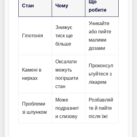
Що
Стан
Чому
робити
Уникайте
Знижує
або пийте
Гіпотонія
тиск ще
малими
більше
дозами
Оксалати
Проконсул
Камені в
можуть
ьтуйтеся з
нирках
погіршити
лікарем
стан
Може
Розбавляй
Проблеми
подразнит
те й пийте
зі шлунком
и слизову
після їжі