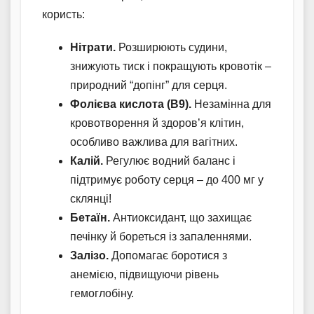
користь:
Нітрати.
Розширюють судини,
знижують тиск і покращують кровотік –
природний “допінг” для серця.
Фолієва кислота (В9).
Незамінна для
кровотворення й здоров’я клітин,
особливо важлива для вагітних.
Калій.
Регулює водний баланс і
підтримує роботу серця – до 400 мг у
склянці!
Бетаїн.
Антиоксидант, що захищає
печінку й бореться із запаленнями.
Залізо.
Допомагає боротися з
анемією, підвищуючи рівень
гемоглобіну.