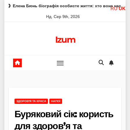
Skip
юнь біографія особисте життя: хто вона насправді
Елена
RU
UK
to
Нд. Сер 9th, 2026
content
Izum
ЗДОРОВ'Я ТА КРАСА
НАПОЇ
Буряковий сік: користь
для здоров’я та