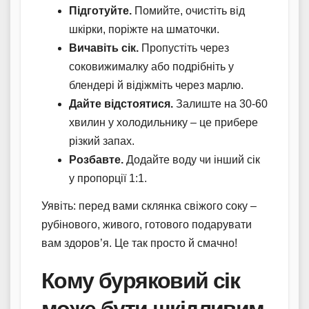
Підготуйте.
Помийте, очистіть від
шкірки, поріжте на шматочки.
Вичавіть сік.
Пропустіть через
соковижималку або подрібніть у
блендері й відіжміть через марлю.
Дайте відстоятися.
Залиште на 30-60
хвилин у холодильнику – це прибере
різкий запах.
Розбавте.
Додайте воду чи інший сік
у пропорції 1:1.
Уявіть: перед вами склянка свіжого соку –
рубінового, живого, готового подарувати
вам здоров’я. Це так просто й смачно!
Кому буряковий сік
може бути шкідливим