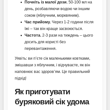
Почніть із малої дози.
50-100 мл на
день, розбавляючи водою чи іншим
соком (яблучним, морквяним).
Час прийому.
Через 1-2 години після
їжі – так він краще засвоюється.
Частота.
2-3 рази на тиждень – цього
досить для користі без
перевантаження.
Уявіть: ви п’єте сік маленькими ковтками,
змішавши з яблучним, і відчуваєте, як він
наповнює вас здоров’ям. Це правильний
підхід!
Як приготувати
буряковий сік удома