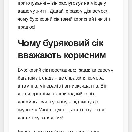
приготуванні – він заслуговує на місце у
вашому житті. Давайте разом дізнаємося,
чому буряковий сік такий корисний і як він
працює!
Чому буряковий сік
вважають корисним
Буряковий сік прославився завдяки своєму
багатому складу – це справжня комора
вітамінів, мінералів і антиоксидантів. Він
діє на організм, як природний тонік,
допомагаючи в усьому – від тиску до
імунітету. Уявіть: один стакан соку – і ви
даєте тілу заряд сил!
Буряк, з якого роблять сік, століттями