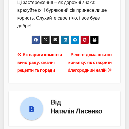
Ці застереження – як дорожні знаки:
врахуйте їх, і буряковий сік принесе лише
користь. Слухайте своє тіло, і все буде
добре!
Навігація
Як варити компот з
Рецепт домашнього
винограду: смачні
коньяку: як створити
записів
рецепти та поради
благородний напій
Від
Наталія Лисенко