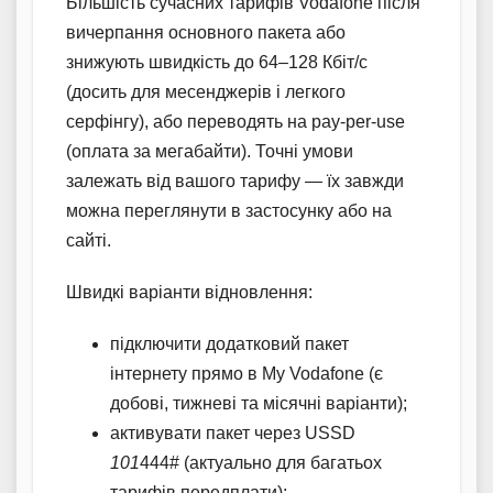
Більшість сучасних тарифів Vodafone після
вичерпання основного пакета або
знижують швидкість до 64–128 Кбіт/с
(досить для месенджерів і легкого
серфінгу), або переводять на pay-per-use
(оплата за мегабайти). Точні умови
залежать від вашого тарифу — їх завжди
можна переглянути в застосунку або на
сайті.
Швидкі варіанти відновлення:
підключити додатковий пакет
інтернету прямо в My Vodafone (є
добові, тижневі та місячні варіанти);
активувати пакет через USSD
101
444# (актуально для багатьох
тарифів передплати);