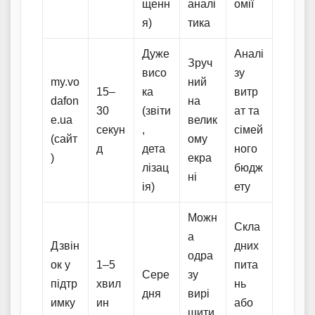
щенн
аналі
омії
я)
тика
Дуже
Аналі
Зруч
висо
зу
my.vo
ний
15–
ка
витр
dafon
на
30
(звіти
ат та
e.ua
велик
секун
,
сімей
(сайт
ому
д
дета
ного
)
екра
лізац
бюдж
ні
ія)
ету
Можн
Скла
а
Дзвін
дних
одра
ок у
1–5
пита
Сере
зу
підтр
хвил
нь
дня
вирі
имку
ин
або
шити