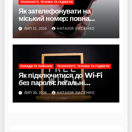
ТЕХНОЛОГІЇ, ТЕХНІКА ТА ГАДЖЕТИ
Як зателефонувати на
міський номер: повна
інструкція 2026 року
ЛИП 31, 2026
НАТАЛІЯ ЛИСЕНКО
ПОРАДИ ТА ЛАЙХАКИ
ТЕХНОЛОГІЇ, ТЕХНІКА ТА ГАДЖЕТИ
Як підключитися до Wi-Fi
без пароля: легальні
способи
ЛИП 30, 2026
НАТАЛІЯ ЛИСЕНКО