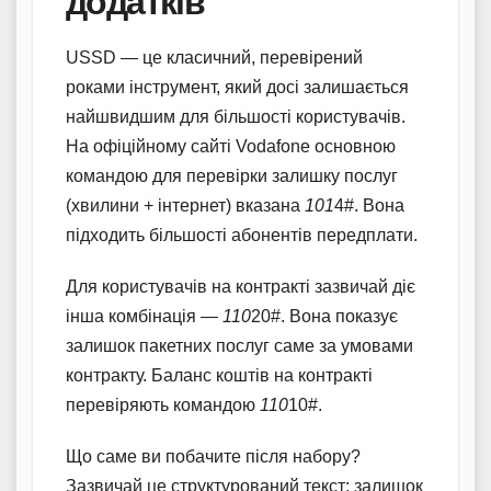
додатків
USSD — це класичний, перевірений
роками інструмент, який досі залишається
найшвидшим для більшості користувачів.
На офіційному сайті Vodafone основною
командою для перевірки залишку послуг
(хвилини + інтернет) вказана
101
4#. Вона
підходить більшості абонентів передплати.
Для користувачів на контракті зазвичай діє
інша комбінація —
110
20#. Вона показує
залишок пакетних послуг саме за умовами
контракту. Баланс коштів на контракті
перевіряють командою
110
10#.
Що саме ви побачите після набору?
Зазвичай це структурований текст: залишок