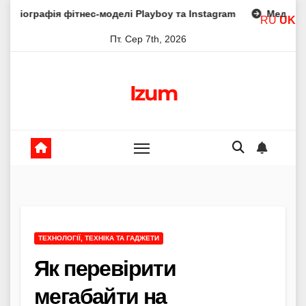
Skip
фітнес-моделі Playboy та Instagram
Мед із бузини: рецеп
RU
UK
to
Пт. Сер 7th, 2026
content
Izum
ТЕХНОЛОГІЇ, ТЕХНІКА ТА ГАДЖЕТИ
Як перевірити
мегабайти на