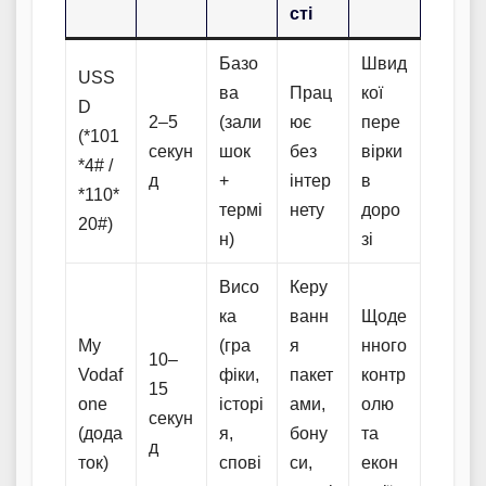
сті
Базо
Швид
USS
ва
Прац
кої
D
2–5
(зали
ює
пере
(*101
секун
шок
без
вірки
*4# /
д
+
інтер
в
*110*
термі
нету
доро
20#)
н)
зі
Висо
Керу
ка
ванн
Щоде
My
(гра
я
нного
10–
Vodaf
фіки,
пакет
контр
15
one
історі
ами,
олю
секун
(дода
я,
бону
та
д
ток)
спові
си,
екон