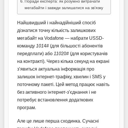
Поради експерта: як розумно витрачати
мегабайти і завжди залишатися на зв’язку
Найшвидший і найнадійніший спосіб
дізнатися точну кількість залишкових
мегабайт на Vodafone — набрати USSD-
команду
101
4# (для більшості абонентів
передплати) або
110
20# (для користувачів
на контракті). Через кілька секунд на екрані
з’явиться актуальна інформація про
залишок інтернет-трафіку, хвилин і SMS у
поточному пакеті. Цей метод працює навіть
без активного інтернет-з’єднання і не
потребує встановлення додаткових
програм.
Але це лише перша сходинка. Сучасні