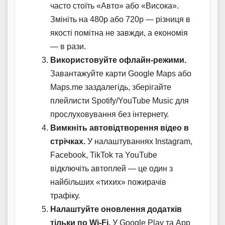
часто стоїть «Авто» або «Висока».
Змініть на 480p або 720p — різниця в
якості помітна не завжди, а економія
— в рази.
Використовуйте офлайн-режими.
Завантажуйте карти Google Maps або
Maps.me заздалегідь, зберігайте
плейлисти Spotify/YouTube Music для
прослуховування без інтернету.
Вимкніть автовідтворення відео в
стрічках.
У налаштуваннях Instagram,
Facebook, TikTok та YouTube
відключіть автоплей — це один з
найбільших «тихих» пожирачів
трафіку.
Налаштуйте оновлення додатків
тільки по Wi-Fi.
У Google Play та App