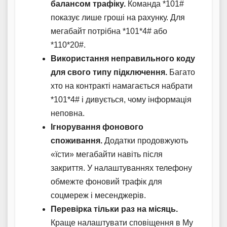
балансом трафіку.
Команда *101#
показує лише гроші на рахунку. Для
мегабайт потрібна *101*4# або
*110*20#.
Використання неправильного коду
для свого типу підключення.
Багато
хто на контракті намагається набрати
*101*4# і дивується, чому інформація
неповна.
Ігнорування фонового
споживання.
Додатки продовжують
«їсти» мегабайти навіть після
закриття. У налаштуваннях телефону
обмежте фоновий трафік для
соцмереж і месенджерів.
Перевірка тільки раз на місяць.
Краще налаштувати сповіщення в My