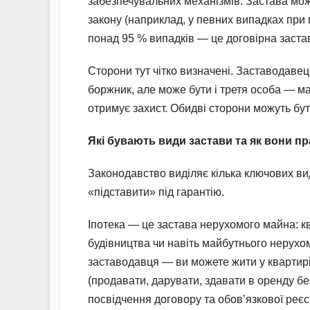
забезпечувальних механізмів. Застава мож
закону (наприклад, у певних випадках при 
понад 95 % випадків — це договірна заста
Сторони тут чітко визначені. Заставодаве
боржник, але може бути і третя особа — м
отримує захист. Обидві сторони можуть б
Які бувають види застави та як вони п
Законодавство виділяє кілька ключових виді
«підставити» під гарантію.
Іпотека — це застава нерухомого майна: кв
будівництва чи навіть майбутнього нерухом
заставодавця — ви можете жити у квартирі
(продавати, дарувати, здавати в оренду бе
посвідчення договору та обов’язкової реє