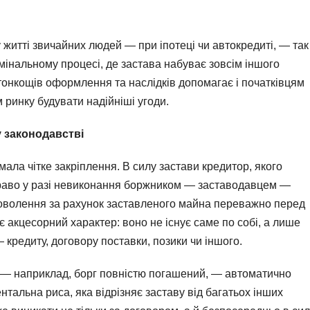
житті звичайних людей — при іпотеці чи автокредиті, — так 
имінальному процесі, де застава набуває зовсім іншого
 тонкощів оформлення та наслідків допомагає і початківцям
 ринку будувати надійніші угоди.
 законодавстві
мала чітке закріплення. В силу застави кредитор, якого
раво у разі невиконання боржником — заставодавцем —
оволення за рахунок заставленого майна переважно перед
 акцесорний характер: воно не існує саме по собі, а лише
кредиту, договору поставки, позики чи іншого.
 — наприклад, борг повністю погашений, — автоматично
тальна риса, яка відрізняє заставу від багатьох інших