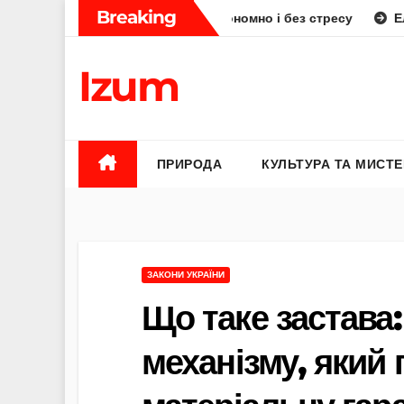
Skip
Breaking
як планувати смачно, економно і без стресу
Елена Бюнь б
to
content
Izum
ПРИРОДА
КУЛЬТУРА ТА МИСТ
ЗАКОНИ УКРАЇНИ
Що таке застава:
механізму, який