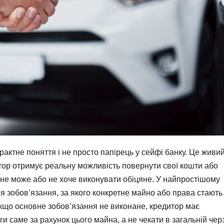
рактне поняття і не просто папірець у сейфі банку. Це живи
тор отримує реальну можливість повернути свої кошти або
к не може або не хоче виконувати обіцяне. У найпростішому
я зобов’язання, за якого конкретне майно або права стають
Якщо основне зобов’язання не виконане, кредитор має
и саме за рахунок цього майна, а не чекати в загальній черз