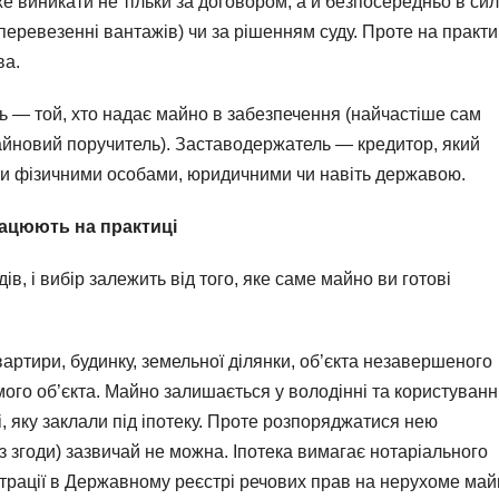
е виникати не тільки за договором, а й безпосередньо в си
перевезенні вантажів) чи за рішенням суду. Проте на практи
ва.
ць — той, хто надає майно в забезпечення (найчастіше сам
айновий поручитель). Заставодержатель — кредитор, який
ути фізичними особами, юридичними чи навіть державою.
рацюють на практиці
в, і вибір залежить від того, яке саме майно ви готові
артири, будинку, земельної ділянки, об’єкта незавершеного
ого об’єкта. Майно залишається у володінні та користуванн
, яку заклали під іпотеку. Проте розпоряджатися нею
з згоди) зазвичай не можна. Іпотека вимагає нотаріального
страції в Державному реєстрі речових прав на нерухоме май