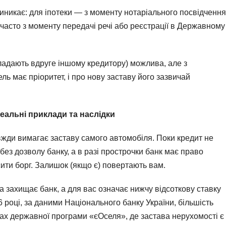
иникає: для іпотеки — з моменту нотаріального посвідчення
часто з моменту передачі речі або реєстрації в Державному
ладають вдруге іншому кредитору) можлива, але з
 має пріоритет, і про нову заставу його зазвичай
еальні приклади та наслідки
вжди вимагає заставу самого автомобіля. Поки кредит не
ез дозволу банку, а в разі прострочки банк має право
ити борг. Залишок (якщо є) повертають вам.
а захищає банк, а для вас означає нижчу відсоткову ставку
 році, за даними Національного банку України, більшість
ах державної програми «єОселя», де застава нерухомості є