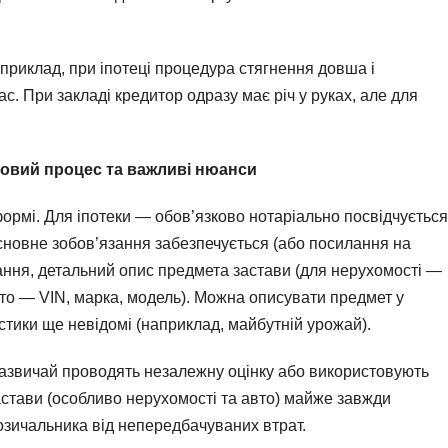
приклад, при іпотеці процедура стягнення довша і
. При закладі кредитор одразу має річ у руках, але для
ковий процес та важливі нюанси
ормі. Для іпотеки — обов’язково нотаріально посвідчується
основне зобов’язання забезпечується (або посилання на
онання, детальний опис предмета застави (для нерухомості —
то — VIN, марка, модель). Можна описувати предмет у
стики ще невідомі (наприклад, майбутній урожай).
азвичай проводять незалежну оцінку або використовують
стави (особливо нерухомості та авто) майже завжди
позичальника від непередбачуваних втрат.