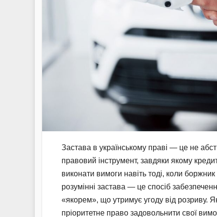
Застава в українському праві — це не абст
правовий інструмент, завдяки якому креди
виконати вимоги навіть тоді, коли боржни
розумінні застава — це спосіб забезпеченн
«якорем», що утримує угоду від розриву. 
пріоритетне право задовольнити свої вимог