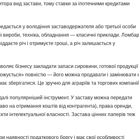
тора вид застави, тому ставки за іпотечними кредитами
едається у володіння заставодержателя або третьої особи
ні вироби, техніка, обладнання — класичні приклади. Ломба
ддаєте річ і отримуєте гроші, а річ залишається у
воляє бізнесу закладати запаси сировини, готової продукції
рожується» повністю — його можна продавати і замінювати 
має зберігатися. Це зручно для аграріїв та торгових компаній
далі популярніший інструмент. У заставу можна передати
аво на отримання коштів від контрагента), права оренди,
єкти інтелектуальної власності. Застава цінних паперів теж
и наявності податкового боргу і має свої особливості