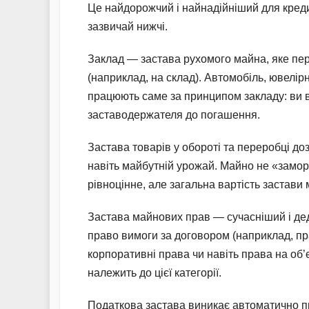
Це найдорожчий і найнадійніший для креди
зазвичай нижчі.
Заклад — застава рухомого майна, яке пер
(наприклад, на склад). Автомобіль, ювелір
працюють саме за принципом закладу: ви ві
заставодержателя до погашення.
Застава товарів у обороті та переробці доз
навіть майбутній урожай. Майно не «замо
рівноцінне, але загальна вартість застави 
Застава майнових прав — сучасніший і де
право вимоги за договором (наприклад, пр
корпоративні права чи навіть права на об’
належить до цієї категорії.
Податкова застава виникає автоматично пр