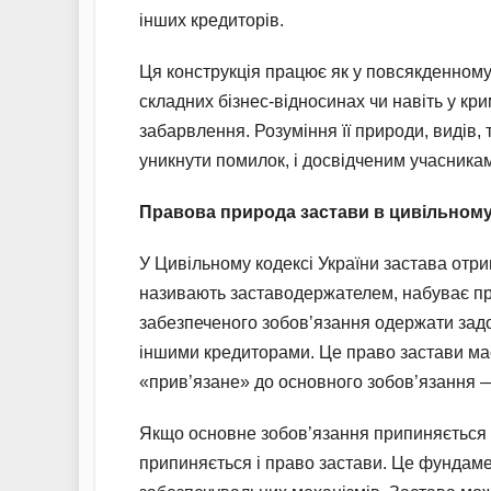
інших кредиторів.
Ця конструкція працює як у повсякденному 
складних бізнес-відносинах чи навіть у кр
забарвлення. Розуміння її природи, видів,
уникнути помилок, і досвідченим учасникам
Правова природа застави в цивільному
У Цивільному кодексі України застава отри
називають заставодержателем, набуває п
забезпеченого зобов’язання одержати зад
іншими кредиторами. Це право застави має
«прив’язане» до основного зобов’язання — 
Якщо основне зобов’язання припиняється
припиняється і право застави. Це фундамен