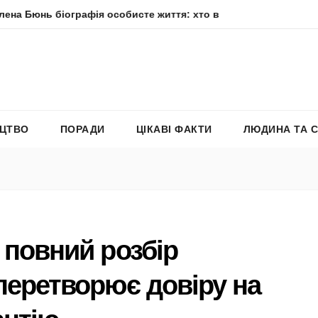
іографія особисте життя: хто вона насправді
Елена Філ
ЕЦТВО
ПОРАДИ
ЦІКАВІ ФАКТИ
ЛЮДИНА ТА 
 повний розбір
 перетворює довіру на