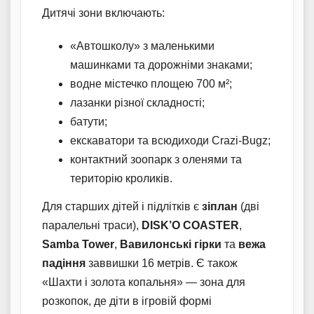
Дитячі зони включають:
«Автошколу» з маленькими
машинками та дорожніми знаками;
водне містечко площею 700 м²;
лазанки різної складності;
батути;
екскаватори та всюдиходи Crazi-Bugz;
контактний зоопарк з оленями та
територію кроликів.
Для старших дітей і підлітків є
зіплан
(дві
паралельні траси),
DISK’O COASTER
,
Samba Tower
,
Вавилонські гірки
та
вежа
падіння
заввишки 16 метрів. Є також
«Шахти і золота копальня» — зона для
розкопок, де діти в ігровій формі