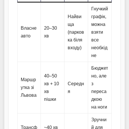
Гнучкий
Найви
графік,
ща
можна
Власне
20–30
(парков
взяти
авто
хв
ка біля
все
входу)
необхід
не
Бюджет
40–50
но, але
Маршр
хв + 10
Середн
з
утка зі
хв
я
переса
Львова
пішки
дкою
на ноги
Зручни
Трансф
~40 хв
й для