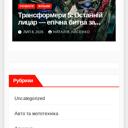
РОЗВАГИ
ФІЛЬМИ
Трансформери 5: Останній
лицар — епічна битва за
долю Землі в стилі Майкла
ЛИП 8, 2026
НАТАЛІЯ ЛИСЕНКО
Бея
Рубрики
Uncategorized
Авто та мототехніка