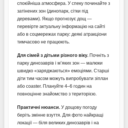
спокійніша атмосфера. У спеку починайте з
затінених зон (динопарк, сітки під
деревами). Якщо прогнозує дощ —
перевірте актуальну інформацію на сайті
або в соцмережах парку: деякі атракціони
тимчасово не працюють.
Для сімей з дітьми різного віку.
Почніть з
парку динозаврів і м’яких зон — малюки
швидко «заряджаються» емоціями. Старші
діти тим часом можуть випробувати зіплан
або coaster. Плануйте 4–6 годин на
повноцінне знайомство з територією.
Практичні нюанси.
У дощову погоду
беріть змінне взуття. Для фото найкращі
локації — біля великих динозаврів і на