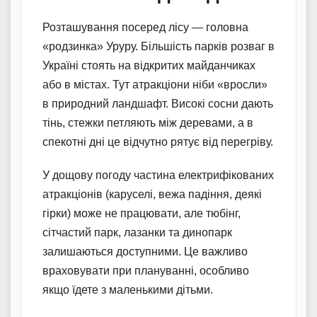
Розташування посеред лісу — головна
«родзинка» Уруру. Більшість парків розваг в
Україні стоять на відкритих майданчиках
або в містах. Тут атракціони ніби «вросли»
в природний ландшафт. Високі сосни дають
тінь, стежки петляють між деревами, а в
спекотні дні це відчутно рятує від перегріву.
У дощову погоду частина електрифікованих
атракціонів (каруселі, вежа падіння, деякі
гірки) може не працювати, але тюбінг,
сітчастий парк, лазанки та динопарк
залишаються доступними. Це важливо
враховувати при плануванні, особливо
якщо їдете з маленькими дітьми.