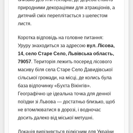
природними декораціями для атракціонів, а
дитячий сміх переплітається з шелестом
листя.
Коротка відповідь на головне питання:
Уруру знаходиться за адресою
вул. Лісова,
14, село Старе Село, Львівська область,
79057
. Територія лежить посеред лісового
масиву біля села Старе Село Давидівської
сільської громади, на місці, де колись була
база відпочинку «Бухта Вікінгів».
Географічно це ідеальна точка для денної
поїздки зі Львова — достатньо близько, щоб
не втомлюватися в дорозі, і водночас
досить далеко від міської метушні.
Локація вирізняється рідкісним для України