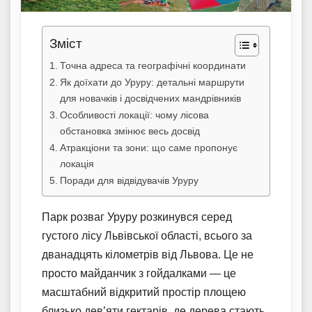
Зміст
Точна адреса та географічні координати
Як доїхати до Уруру: детальні маршрути
для новачків і досвідчених мандрівників
Особливості локації: чому лісова
обстановка змінює весь досвід
Атракціони та зони: що саме пропонує
локація
Поради для відвідувачів Уруру
Парк розваг Уруру розкинувся серед
густого лісу Львівської області, всього за
дванадцять кілометрів від Львова. Це не
просто майданчик з гойдалками — це
масштабний відкритий простір площею
близько дев’яти гектарів, де дерева стають