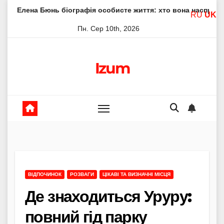
Skip
нь біографія особисте життя: хто вона насправді
Елена 
RU
UK
to
Пн. Сер 10th, 2026
content
Izum
ВІДПОЧИНОК
РОЗВАГИ
ЦІКАВІ ТА ВИЗНАЧНІ МІСЦЯ
Де знаходиться Уруру:
повний гід парку