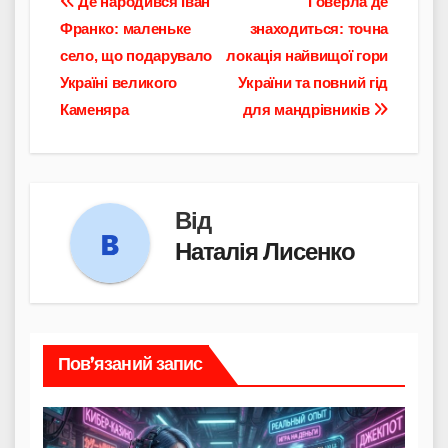
Навігація
Де народився Іван
Говерла де
Франко: маленьке
знаходиться: точна
записів
село, що подарувало
локація найвищої гори
Україні великого
України та повний гід
Каменяра
для мандрівників
Від
Наталія Лисенко
Пов’язаний запис