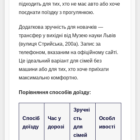
підходить для тих, хто не має авто або хоче
поєднати поїздку з прогулянкою.
Додаткова зручність для новачків —
трансфер у вихідні від Музею науки Львів
(вулиця Стрийська, 200а). Запис за
телефоном, вказаним на офіційному сайті.
Це ідеальний варіант для сімей без
машини або для тих, хто хоче приїхати
максимально комфортно.
Порівняння способів доїзду:
Зручні
Спосіб
Час у
сть
Особл
доїзду
дорозі
для
ивості
сімей