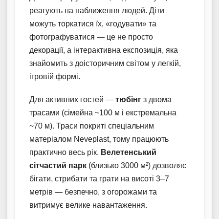
реагують на наближення людей. Діти
можуть торкатися їх, «годувати» та
фотографуватися — це не просто
декорації, а інтерактивна експозиція, яка
знайомить з доісторичним світом у легкій,
ігровій формі.
Для активних гостей —
тюбінг
з двома
трасами (сімейна ~100 м і екстремальна
~70 м). Траси покриті спеціальним
матеріалом Neveplast, тому працюють
практично весь рік.
Велетенський
сітчастий парк
(близько 3000 м²) дозволяє
бігати, стрибати та грати на висоті 3–7
метрів — безпечно, з огорожами та
витримує велике навантаження.