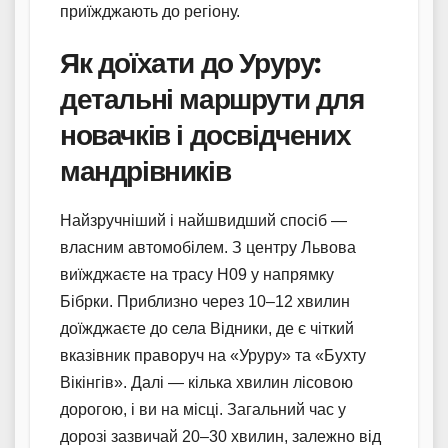
приїжджають до регіону.
Як доїхати до Уруру:
детальні маршрути для
новачків і досвідчених
мандрівників
Найзручніший і найшвидший спосіб —
власним автомобілем. З центру Львова
виїжджаєте на трасу Н09 у напрямку
Бібрки. Приблизно через 10–12 хвилин
доїжджаєте до села Відники, де є чіткий
вказівник праворуч на «Уруру» та «Бухту
Вікінгів». Далі — кілька хвилин лісовою
дорогою, і ви на місці. Загальний час у
дорозі зазвичай 20–30 хвилин, залежно від