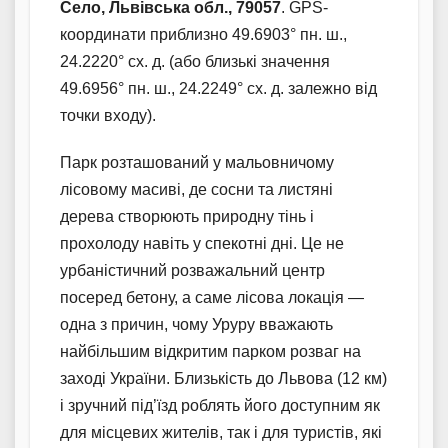
Село, Львівська обл., 79057
. GPS-
координати приблизно 49.6903° пн. ш.,
24.2220° сх. д. (або близькі значення
49.6956° пн. ш., 24.2249° сх. д. залежно від
точки входу).
Парк розташований у мальовничому
лісовому масиві, де сосни та листяні
дерева створюють природну тінь і
прохолоду навіть у спекотні дні. Це не
урбаністичний розважальний центр
посеред бетону, а саме лісова локація —
одна з причин, чому Уруру вважають
найбільшим відкритим парком розваг на
заході України. Близькість до Львова (12 км)
і зручний під’їзд роблять його доступним як
для місцевих жителів, так і для туристів, які