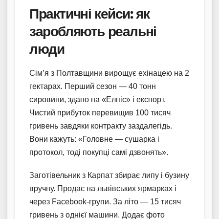
Практичні кейси: як
заробляють реальні
люди
Сім’я з Полтавщини вирощує ехінацею на 2
гектарах. Перший сезон — 40 тонн
сировини, здано на «Елпіс» і експорт.
Чистий прибуток перевищив 100 тисяч
гривень завдяки контракту заздалегідь.
Вони кажуть: «Головне — сушарка і
протокол, тоді покупці самі дзвонять».
Заготівельник з Карпат збирає липу і бузину
вручну. Продає на львівських ярмарках і
через Facebook-групи. За літо — 15 тисяч
гривень з однієї машини. Додає фото