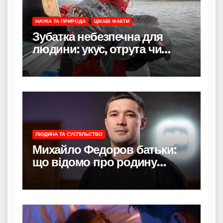
НАУКА ТА ПРИРОДА
ЦІКАВІ ФАКТИ
Зубатка небезпечна для
людини: укус, отрута чи
лише зовнішність
ЛЮДИНА ТА СУСПІЛЬСТВО
Михайло Федоров батьки:
що відомо про родину
політика