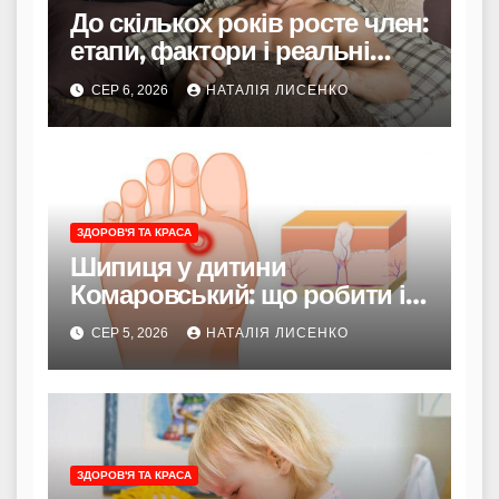
До скількох років росте член:
етапи, фактори і реальні
терміни
СЕР 6, 2026
НАТАЛІЯ ЛИСЕНКО
ЗДОРОВ'Я ТА КРАСА
Шипиця у дитини
Комаровський: що робити і
коли турбуватися
СЕР 5, 2026
НАТАЛІЯ ЛИСЕНКО
ЗДОРОВ'Я ТА КРАСА