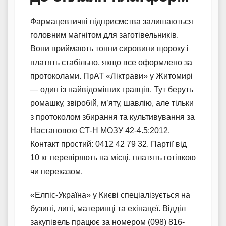
Фармацевтичні підприємства залишаються
головним магнітом для заготівельників.
Вони приймають тонни сировини щороку і
платять стабільно, якщо все оформлено за
протоколами. ПрАТ «Ліктрави» у Житомирі
— один із найвідоміших гравців. Тут беруть
ромашку, звіробій, м’яту, шавлію, але тільки
з протоколом збирання та культивування за
Настановою СТ-Н МОЗУ 42-4.5:2012.
Контакт простий: 0412 42 79 32. Партії від
10 кг перевіряють на місці, платять готівкою
чи переказом.
«Елпіс-Україна» у Києві спеціалізується на
бузині, липі, материнці та ехінацеї. Відділ
закупівель працює за номером (098) 816-