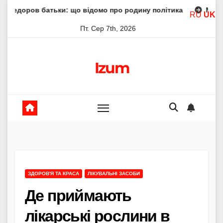
Skip
ки: що відомо про родину політика
Молитва пресвятої б
RU
UK
to
Пт. Сер 7th, 2026
content
Izum
ЗДОРОВ'Я ТА КРАСА
ЛІКУВАЛЬНІ ЗАСОБИ
Де приймають
лікарські рослини в