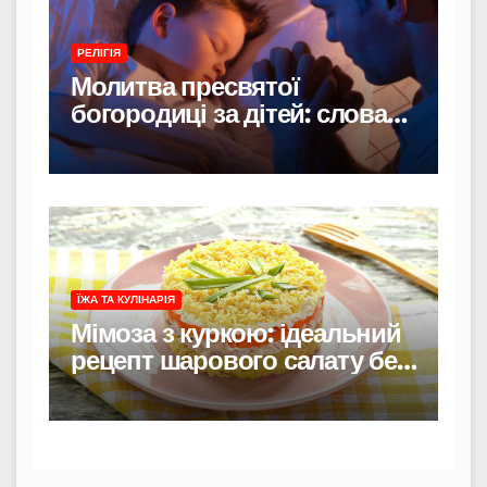
РЕЛІГІЯ
Молитва пресвятої
богородиці за дітей: слова
захисту і материнського
тепла
ЇЖА ТА КУЛІНАРІЯ
Мімоза з куркою: ідеальний
рецепт шарового салату без
риби