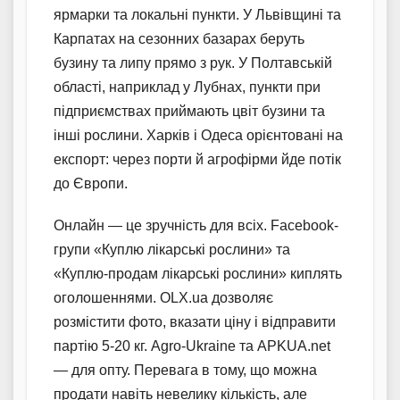
ярмарки та локальні пункти. У Львівщині та
Карпатах на сезонних базарах беруть
бузину та липу прямо з рук. У Полтавській
області, наприклад у Лубнах, пункти при
підприємствах приймають цвіт бузини та
інші рослини. Харків і Одеса орієнтовані на
експорт: через порти й агрофірми йде потік
до Європи.
Онлайн — це зручність для всіх. Facebook-
групи «Куплю лікарські рослини» та
«Куплю-продам лікарські рослини» киплять
оголошеннями. OLX.ua дозволяє
розмістити фото, вказати ціну і відправити
партію 5-20 кг. Agro-Ukraine та APKUA.net
— для опту. Перевага в тому, що можна
продати навіть невелику кількість, але