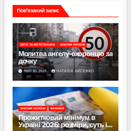
Пов’язаний запис
АВТО ТА МОТОТЕХНІКА
ЗАКОНИ УКРАЇНИ
Молитва ангелу-охоронцю за
дочку
ЛИП 30, 2026
НАТАЛІЯ ЛИСЕНКО
ЗАКОНИ УКРАЇНИ
ФІНАНСИ
Прожитковий мінімум в
Україні 2026: розміри, суть і