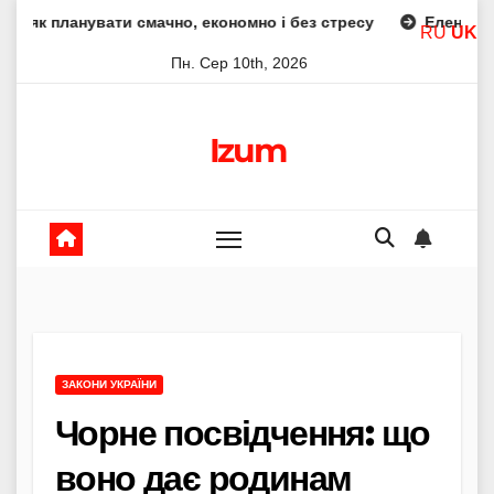
Skip
ати смачно, економно і без стресу
Елена Бюнь біографія 
RU
UK
to
Пн. Сер 10th, 2026
content
Izum
ЗАКОНИ УКРАЇНИ
Чорне посвідчення: що
воно дає родинам