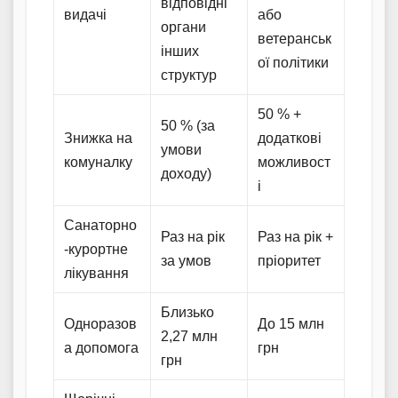
відповідні
видачі
або
органи
ветеранськ
інших
ої політики
структур
50 % +
50 % (за
Знижка на
додаткові
умови
комуналку
можливост
доходу)
і
Санаторно
Раз на рік
Раз на рік +
-курортне
за умов
пріоритет
лікування
Близько
Одноразов
До 15 млн
2,27 млн
а допомога
грн
грн