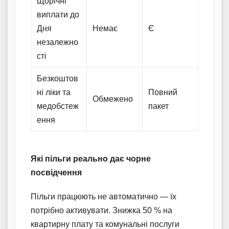
Щорічні
виплати до
Дня
Немає
Є
незалежно
сті
Безкоштов
ні ліки та
Повний
Обмежено
медобстеж
пакет
ення
Які пільги реально дає чорне
посвідчення
Пільги працюють не автоматично — їх
потрібно активувати. Знижка 50 % на
квартирну плату та комунальні послуги