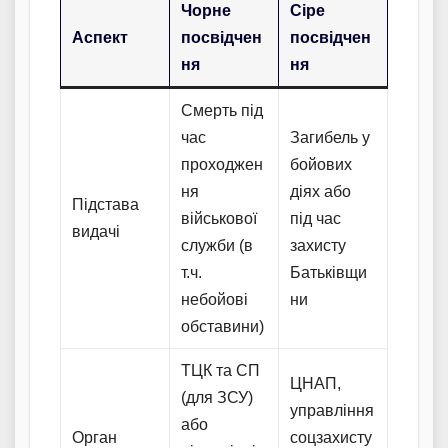
Чорне
Сіре
Аспект
посвідчен
посвідчен
ня
ня
Смерть під
час
Загибель у
проходжен
бойових
ня
діях або
Підстава
військової
під час
видачі
служби (в
захисту
т.ч.
Батьківщи
небойові
ни
обставини)
ТЦК та СП
ЦНАП,
(для ЗСУ)
управління
або
Орган
соцзахисту