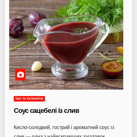
ЇЖА ТА КУЛІНАРІЯ
Соус сацебелі із слив
Кисло-солодкий, гострий і ароматний соус із
слив — одна з найяскравіших заготовок