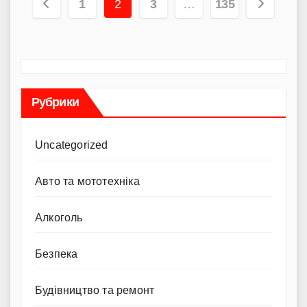
Пагінація
1
2
3
…
135
записів
Рубрики
Uncategorized
Авто та мототехніка
Алкоголь
Безпека
Будівництво та ремонт