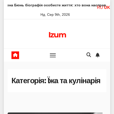
Skip
ографія особисте життя: хто вона насправді
Елена Філо
RU
UK
to
Нд. Сер 9th, 2026
content
Izum
Категорія:
Їжа та кулінарія