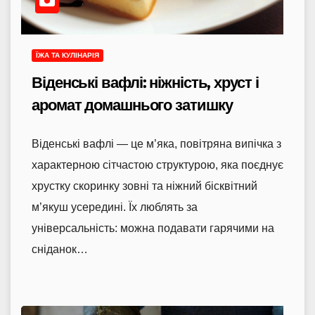
ЇЖА ТА КУЛІНАРІЯ
Віденські вафлі: ніжність, хруст і
аромат домашнього затишку
Віденські вафлі — це м’яка, повітряна випічка з
характерною сітчастою структурою, яка поєднує
хрустку скоринку зовні та ніжний бісквітний
м’якуш усередині. Їх люблять за
універсальність: можна подавати гарячими на
сніданок…