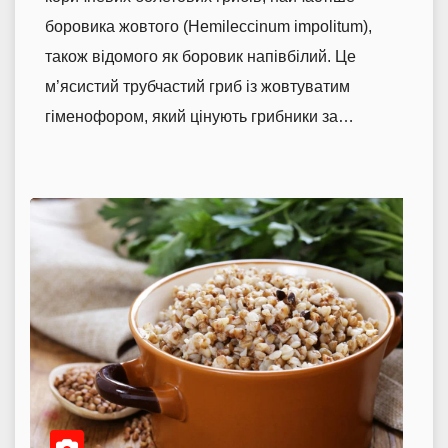
боровика жовтого (Hemileccinum impolitum),
також відомого як боровик напівбілий. Це
м’ясистий трубчастий гриб із жовтуватим
гіменофором, який цінують грибники за…