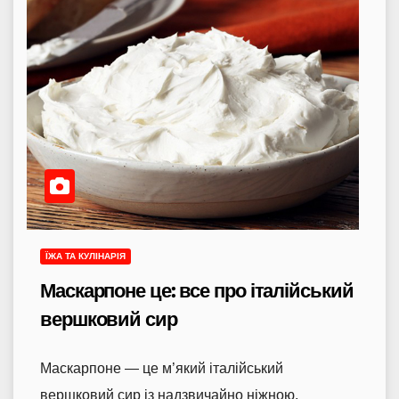
ЇЖА ТА КУЛІНАРІЯ
Маскарпоне це: все про італійський
вершковий сир
Маскарпоне — це м’який італійський
вершковий сир із надзвичайно ніжною,