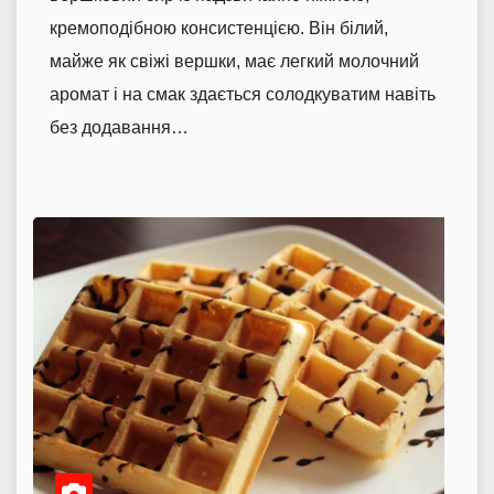
кремоподібною консистенцією. Він білий,
майже як свіжі вершки, має легкий молочний
аромат і на смак здається солодкуватим навіть
без додавання…