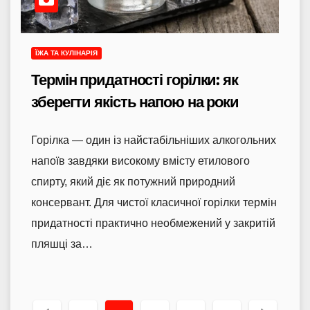
ЇЖА ТА КУЛІНАРІЯ
Термін придатності горілки: як
зберегти якість напою на роки
Горілка — один із найстабільніших алкогольних
напоїв завдяки високому вмісту етилового
спирту, який діє як потужний природний
консервант. Для чистої класичної горілки термін
придатності практично необмежений у закритій
пляшці за…