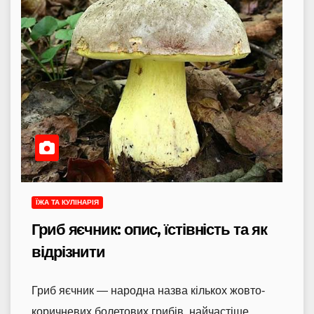
ЇЖА ТА КУЛІНАРІЯ
Гриб яєчник: опис, їстівність та як
відрізнити
Гриб яєчник — народна назва кількох жовто-
коричневих болетових грибів, найчастіше