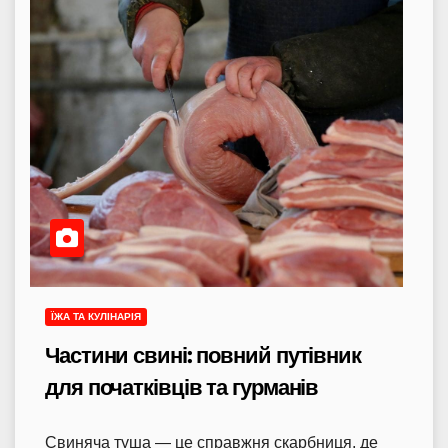
ЇЖА ТА КУЛІНАРІЯ
Частини свині: повний путівник
для початківців та гурманів
Свиняча туша — це справжня скарбниця, де