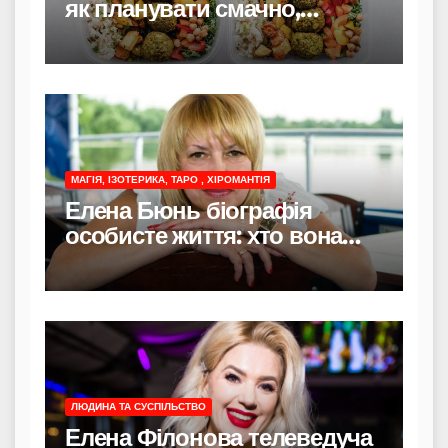
як планувати смачно,
економно і без стресу
МАГІЯ, ІЗОТЕРИКА, ТАРО , ХІРОМАНТІЯ
Елена Бюнь біографія
особисте життя: хто вона
насправді
ЛЮДИНА ТА СУСПІЛЬСТВО
Елена Філонова телеведуча