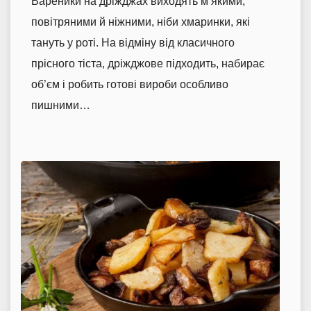
Вареники на дріжджах виходять м’якими,
повітряними й ніжними, ніби хмаринки, які
тануть у роті. На відміну від класичного
прісного тіста, дріжджове підходить, набирає
об’єм і робить готові вироби особливо
пишними…