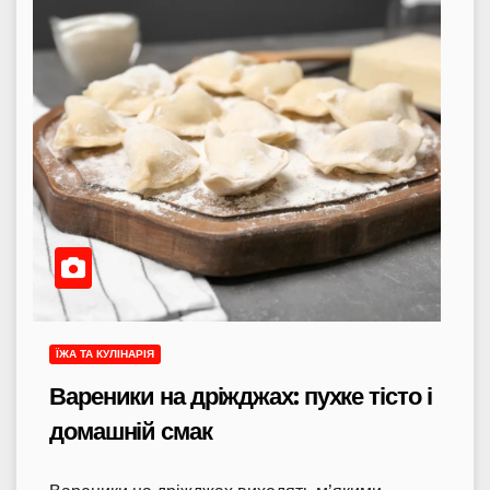
ЇЖА ТА КУЛІНАРІЯ
Вареники на дріжджах: пухке тісто і
домашній смак