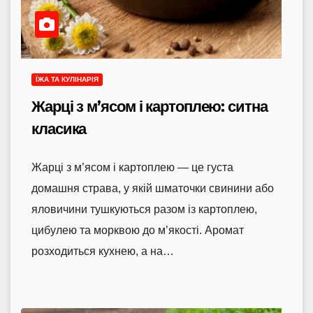
ЇЖА ТА КУЛІНАРІЯ
Жарці з м’ясом і картоплею: ситна
класика
Жарці з м’ясом і картоплею — це густа
домашня страва, у якій шматочки свинини або
яловичини тушкуються разом із картоплею,
цибулею та морквою до м’якості. Аромат
розходиться кухнею, а на…