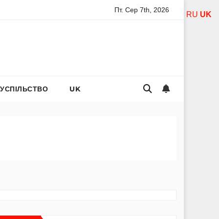
Пт. Сер 7th, 2026
городиці за дітей: слова захисту і материнського тепла
RU
UK
СУСПІЛЬСТВО
UK