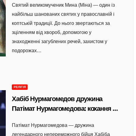
Святий великомученик Мина (Міна) — один із
найбільш шанованих святих у православній і
коптській традиції. До нього звертаються за
зціленням від хвороб, допомогою у
знаходженні загублених речей, захистом у
подорожах…
РЕЛІГІЯ
Хабіб Нурмагомедов дружина
Патімат Нурмагомедова: кохання з
гір Дагестану, традиції та життя за
Патімат Нурмагомедова — дружина
завісою приватності
легендарного непереможного бійця Хабіба