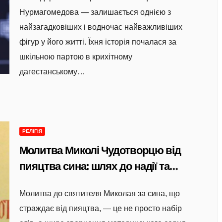
Нурмагомедова — залишається однією з
найзагадковіших і водночас найважливіших
фігур у його житті. Їхня історія почалася за
шкільною партою в крихітному
дагестанському…
РЕЛІГІЯ
Молитва Миколі Чудотворцю від
пияцтва сина: шлях до надії та
зцілення через віру
Молитва до святителя Миколая за сина, що
страждає від пияцтва, — це не просто набір