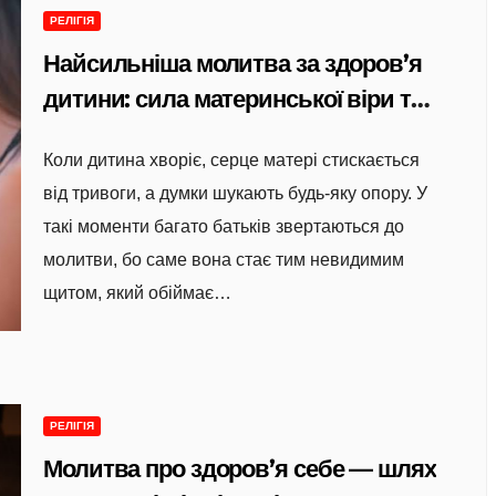
РЕЛІГІЯ
Найсильніша молитва за здоров’я
дитини: сила материнської віри та
духовна підтримка для батьків
Коли дитина хворіє, серце матері стискається
від тривоги, а думки шукають будь-яку опору. У
такі моменти багато батьків звертаються до
молитви, бо саме вона стає тим невидимим
щитом, який обіймає…
РЕЛІГІЯ
Молитва про здоров’я себе — шлях