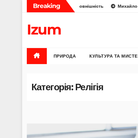
Skip
Breaking
кус, отрута чи лише зовнішність
Михайло Федоров батьк
to
content
Izum
ПРИРОДА
КУЛЬТУРА ТА МИСТ
Категорія:
Релігія