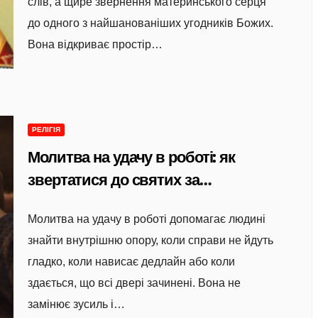
слів, а щире звернення материнського серця
до одного з найшанованіших угодників Божих.
Вона відкриває простір…
РЕЛІГІЯ
Молитва на удачу в роботі: як
звертатися до святих за
благословенням у щоденних
Молитва на удачу в роботі допомагає людині
справах
знайти внутрішню опору, коли справи не йдуть
гладко, коли нависає дедлайн або коли
здається, що всі двері зачинені. Вона не
замінює зусиль і…