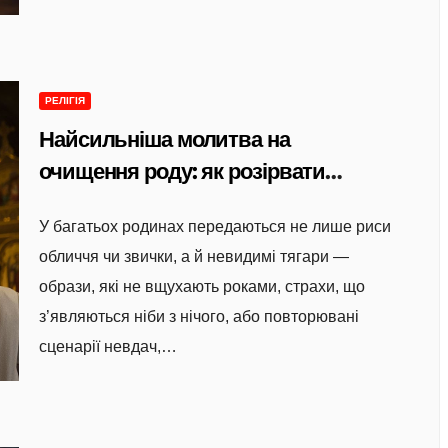
РЕЛІГІЯ
Найсильніша молитва на
очищення роду: як розірвати
ланцюги минулого і відкрити шлях
У багатьох родинах передаються не лише риси
до світла
обличчя чи звички, а й невидимі тягари —
образи, які не вщухають роками, страхи, що
з’являються ніби з нічого, або повторювані
сценарії невдач,…