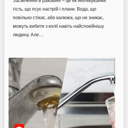
Засмічення в раковині – це як неочікуваний
гість, що псує настрій і плани. Вода, що
повільно стікає, або калюжа, що не зникає,
можуть вибити з колії навіть найспокійнішу
людину. Але…