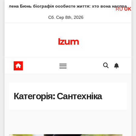
Skip
графія особисте життя: хто вона насправді
Елена Філон
RU
UK
to
Сб. Сер 8th, 2026
content
Izum
Категорія:
Сантехніка