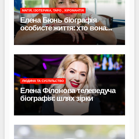
МАГІЯ, ІЗОТЕРИКА, ТАРО , ХІРОМАНТІЯ
Елена Бюнь біографія
особисте життя: хто вона
насправді
ЛЮДИНА ТА СУСПІЛЬСТВО
Елена Філонова телеведуча
біографія: шлях зірки