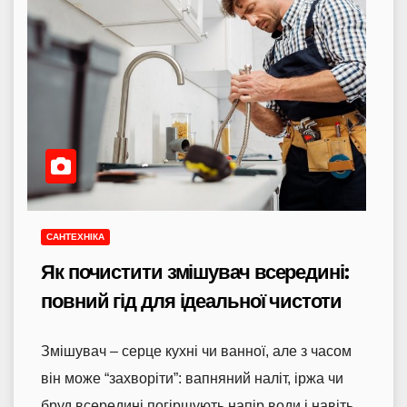
САНТЕХНІКА
Як почистити змішувач всередині:
повний гід для ідеальної чистоти
Змішувач – серце кухні чи ванної, але з часом
він може “захворіти”: вапняний наліт, іржа чи
бруд всередині погіршують напір води і навіть