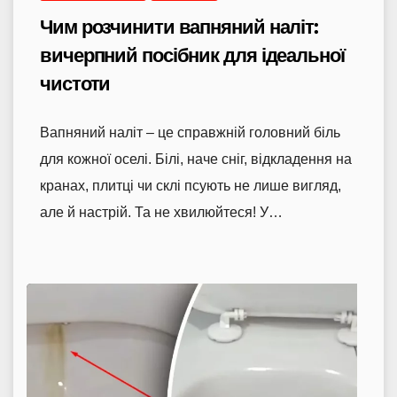
Чим розчинити вапняний наліт:
вичерпний посібник для ідеальної
чистоти
Вапняний наліт – це справжній головний біль
для кожної оселі. Білі, наче сніг, відкладення на
кранах, плитці чи склі псують не лише вигляд,
але й настрій. Та не хвилюйтеся! У…