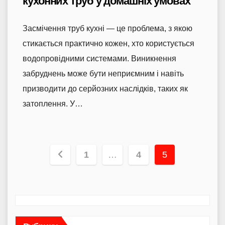
кухонних труб у домашніх умовах
Засмічення труб кухні — це проблема, з якою
стикається практично кожен, хто користується
водопровідними системами. Виникнення
забруднень може бути неприємним і навіть
призводити до серйозних наслідків, таких як
затоплення. У…
Пагінація
1
…
4
5
записів