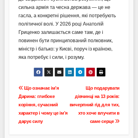
сильна армія та чесна держава — це не
гасла, а конкретні рішення, які потребують
політичної волі. У 2026 році Анатолій
Гриценко залишається саме там, де і
повинен бути принципований полковник,
міністр і батько: у Києві, поруч із країною,
яка потребує і сили, і розуму.
Навігація
Що означає ім’я
Що подарувати
Дарина: глибоке
дівчинці на 13 років:
записів
коріння, сучасний
вичерпний гід для тих,
характер і чому це ім’я
хто хоче влучити в
дарує силу
саме серце