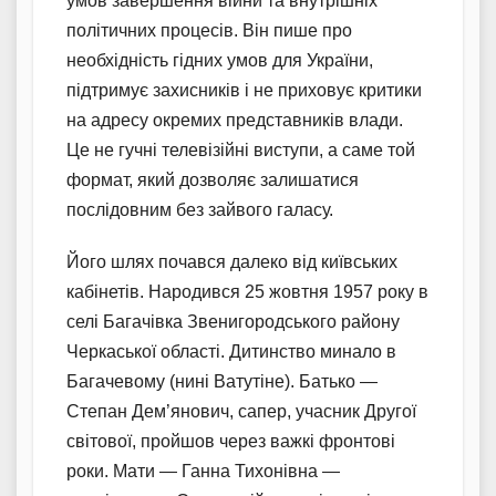
умов завершення війни та внутрішніх
політичних процесів. Він пише про
необхідність гідних умов для України,
підтримує захисників і не приховує критики
на адресу окремих представників влади.
Це не гучні телевізійні виступи, а саме той
формат, який дозволяє залишатися
послідовним без зайвого галасу.
Його шлях почався далеко від київських
кабінетів. Народився 25 жовтня 1957 року в
селі Багачівка Звенигородського району
Черкаської області. Дитинство минало в
Багачевому (нині Ватутіне). Батько —
Степан Дем’янович, сапер, учасник Другої
світової, пройшов через важкі фронтові
роки. Мати — Ганна Тихонівна —