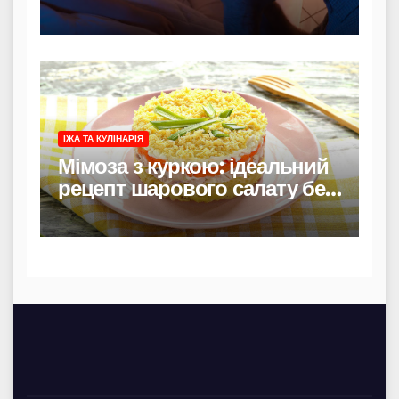
захисту і материнського
тепла
ЇЖА ТА КУЛІНАРІЯ
Мімоза з куркою: ідеальний
рецепт шарового салату без
риби