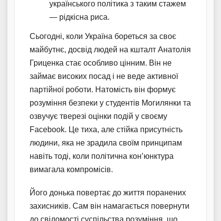
українського політика з таким стажем
— рідкісна риса.
Сьогодні, коли Україна бореться за своє
майбутнє, досвід людей на кшталт Анатолія
Гриценка стає особливо цінним. Він не
займає високих посад і не веде активної
партійної роботи. Натомість він формує
розуміння безпеки у студентів Могилянки та
озвучує тверезі оцінки подій у своєму
Facebook. Це тиха, але стійка присутність
людини, яка не зрадила своїм принципам
навіть тоді, коли політична кон’юнктура
вимагала компромісів.
Його донька повертає до життя поранених
захисників. Сам він намагається повернути
до свідомості суспільства розуміння, що