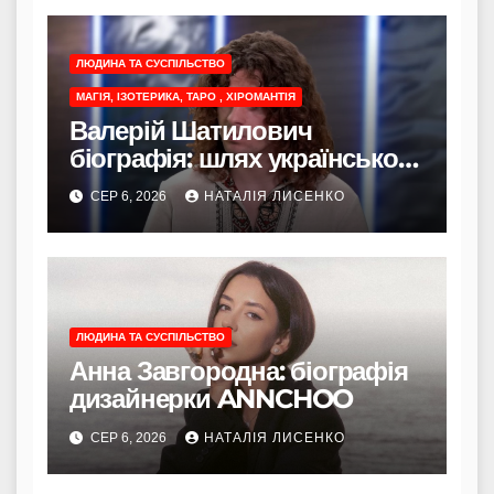
ЛЮДИНА ТА СУСПІЛЬСТВО
МАГІЯ, ІЗОТЕРИКА, ТАРО , ХІРОМАНТІЯ
Валерій Шатилович
біографія: шлях українського
ясновидця
СЕР 6, 2026
НАТАЛІЯ ЛИСЕНКО
ЛЮДИНА ТА СУСПІЛЬСТВО
Анна Завгородна: біографія
дизайнерки ANNCHOO
СЕР 6, 2026
НАТАЛІЯ ЛИСЕНКО