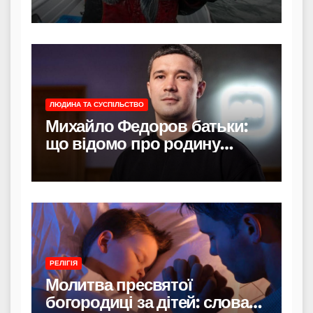
лише зовнішність
ЛЮДИНА ТА СУСПІЛЬСТВО
Михайло Федоров батьки:
що відомо про родину
політика
РЕЛІГІЯ
Молитва пресвятої
богородиці за дітей: слова