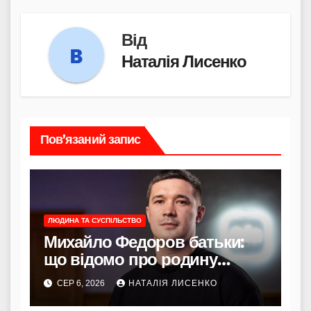
Від
Наталія Лисенко
Пов’язаний запис
ЛЮДИНА ТА СУСПІЛЬСТВО
Михайло Федоров батьки:
що відомо про родину
політика
СЕР 6, 2026
НАТАЛІЯ ЛИСЕНКО