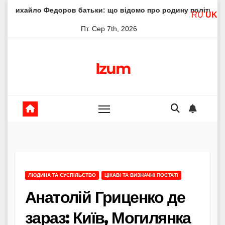
Skip
оров батьки: що відомо про родину політика
Молитва п
RU
UK
to
Пт. Сер 7th, 2026
content
Izum
ЛЮДИНА ТА СУСПІЛЬСТВО
ЦІКАВІ ТА ВИЗНАЧНІ ПОСТАТІ
Анатолій Гриценко де
зараз: Київ, Могилянка