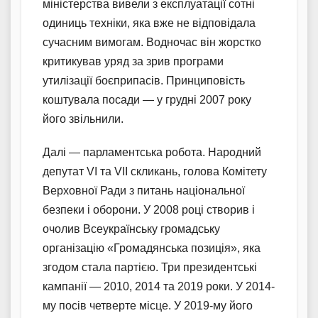
міністерства вивели з експлуатації сотні
одиниць техніки, яка вже не відповідала
сучасним вимогам. Водночас він жорстко
критикував уряд за зрив програми
утилізації боєприпасів. Принциповість
коштувала посади — у грудні 2007 року
його звільнили.
Далі — парламентська робота. Народний
депутат VI та VII скликань, голова Комітету
Верховної Ради з питань національної
безпеки і оборони. У 2008 році створив і
очолив Всеукраїнську громадську
організацію «Громадянська позиція», яка
згодом стала партією. Три президентські
кампанії — 2010, 2014 та 2019 роки. У 2014-
му посів четверте місце. У 2019-му його